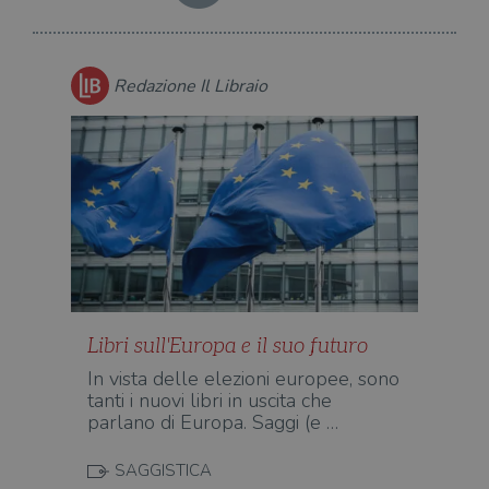
quan
alla
login
vien
util
Redazione Il Libraio
verif
bro
è im
per 
o rif
cook
wordpress_sec_[hash]
.illibraio.it
Sessione
Usat
gesti
sess
uten
sul s
wordpress_logged_in_[hash]
.illibraio.it
Sessione
Usat
gesti
sess
uten
Libri sull'Europa e il suo futuro
sul s
In vista delle elezioni europee, sono
CookieScriptConsent
1 mese
Memo
CookieScript
stat
.illibraio.it
tanti i nuovi libri in uscita che
cons
parlano di Europa. Saggi (e …
cook
dell
il d
SAGGISTICA
corr