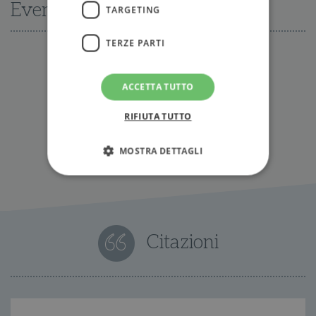
Eventi
TARGETING
TERZE PARTI
Nessun evento disponibile al momento
ACCETTA TUTTO
Tutti gli eventi
RIFIUTA TUTTO
MOSTRA DETTAGLI
Strettamente necessari
Performance
Targeting
Terze parti
Citazioni
I cookie strettamente necessari consentono le
funzionalità principali del sito web come
l'accesso dell'utente e la gestione dell'account. Il
sito web non può essere utilizzato
correttamente senza i cookie strettamente
necessari.