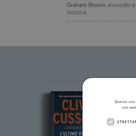
Graham Brown
, avvocato e 
Arizona.
Questo sito 
sito web
STRETTA