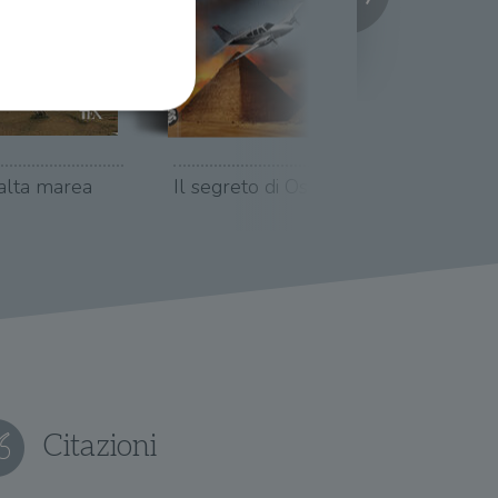
alta marea
Il segreto di Osiride
Terremo
ione dell'account. Il sito
 pagina di login. Il
 Web è impostato per
sito
sito
te per il dominio corrente.
Citazioni
azione e sicurezza,
i loro dati siano protetti