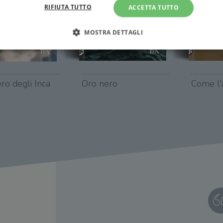
RIFIUTA TUTTO
ACCETTA TUTTO
MOSTRA DETTAGLI
Strettamente necessari
Performance
Targeting
Terze parti
ero degli Inca
Oro nero
Come l'
ri consentono le funzionalità principali del sito web come l'accesso dell'utente e la gest
to correttamente senza i cookie strettamente necessari.
Fornitore
/
Scadenza
Descrizione
Dominio
Sessione
WordPress imposta questo cookie quando accedi alla
Automattic
cookie viene utilizzato per verificare se il browser
Inc.
consentire o rifiutare i cookie.
.illibraio.it
.illibraio.it
Sessione
Usato per gestire la sessione degli utenti loggati sul 
sh]
.illibraio.it
Sessione
Usato per gestire la sessione degli utenti loggati sul 
1 mese
Memorizza lo stato del consenso ai cookie dell'uten
CookieScript
.illibraio.it
.tiktok.com
1
Questo cookie viene utilizzato per scopi di autentic
settimana
assicurando che gli utenti rimangano registrati e che 