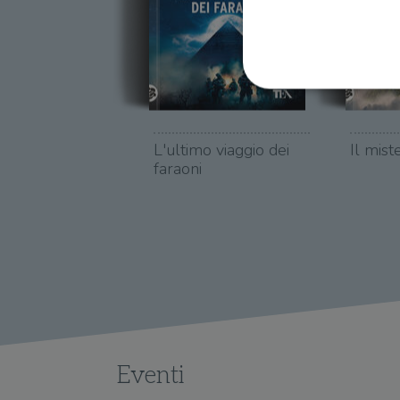
L'ultimo viaggio dei
Il mist
I cookie strettamente necessa
faraoni
web non può essere utilizza
Nome
wordpress_test_cookie
wordpress_sec_[hash]
wordpress_logged_in_[ha
CookieScriptConsent
Eventi
msToken