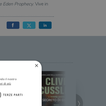
e Eden Prophecy
. Vive in
×
ndo il nostro
gi di più
TERZE PARTI