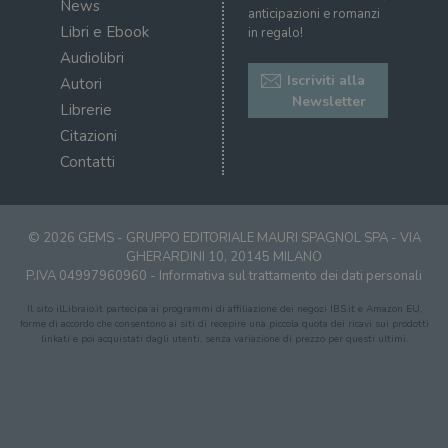
News
sul s
anticipazioni e romanzi
Libri e Ebook
in regalo!
CookieScriptConsent
1 mese
Memo
CookieScript
stat
.illibraio.it
Audiolibri
cons
cook
Iscriviti alla
Autori
dell
Newsletter
il d
Librerie
corr
Citazioni
msToken
.tiktok.com
1
Ques
Contatti
settimana
vien
3 giorni
util
scop
aute
e si
assi
© 2026 GEMS - GRUPPO EDITORIALE MAURI SPAGNOL SPA - VIA
che 
GHERARDINI 10, 20145 MILANO
rim
regis
P.IVA 04997960960 -
Informativa sul trattamento dei dati personali
i lor
sian
Il sito ilLibraio.it partecipa ai programmi di affiliazione dei negozi IBS.it e Amazon EU,
qua
forme di accordo che consentono ai siti di recepire una piccola quota dei ricavi sui prodotti
nav
linkati e poi acquistati dagli utenti, senza variazione di prezzo per questi ultimi.
attra
sito
inte
con 
servi