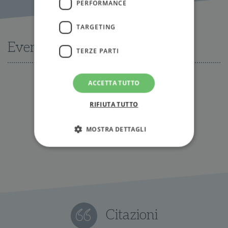
PERFORMANCE
TARGETING
Eventi
TERZE PARTI
ACCETTA TUTTO
Nessun evento disponibile al momento
RIFIUTA TUTTO
Tutti gli eventi
MOSTRA DETTAGLI
Strettamente necessari
Performance
Targeting
Terze parti
I cookie strettamente necessari consentono le
funzionalità principali del sito web come
Citazioni
l'accesso dell'utente e la gestione dell'account. Il
sito web non può essere utilizzato