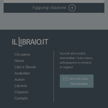
il d
corr
Aggiungi citazione
msToken
.tiktok.com
1
Ques
settimana
vien
3 giorni
util
scop
aute
e si
assi
che 
rim
regis
i lor
sian
qua
Iscriviti alla nostra
Chi siamo
nav
newsletter: ricevi news,
attra
News
sito
anticipazioni e romanzi
inte
Libri e Ebook
in regalo!
con 
servi
Audiolibri
Iscriviti alla
Autori
Newsletter
Librerie
Citazioni
Contatti
Fornitore
Nome
/
Scadenza
Descrizione