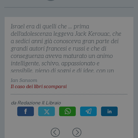
Automattic
imp
Inc.
ques
.illibraio.it
quan
alla
login
Israel era di quelli che ... prima
vien
util
dell'adolescenza leggeva Jack Kerouac, che
verif
bro
a sedici anni già conosceva gran parte dei
è im
per 
grandi autori francesi e russi e che di
o rif
conseguenza aveva maturato un animo
cook
intelligente, schivo, appassionato e
wordpress_sec_[hash]
.illibraio.it
Sessione
Usat
gesti
sensibile, pieno di sogni e di idee, con un
sess
vocabolario molto ampio, ma di scarsa
uten
Ian Sansom
sul s
utilità pratica.
Il caso dei libri scomparsi
wordpress_logged_in_[hash]
.illibraio.it
Sessione
Usat
gesti
sess
da Redazione Il Libraio
uten
sul s
CookieScriptConsent
1 mese
Memo
CookieScript
stat
.illibraio.it
cons
cook
dell