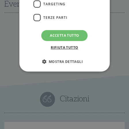
Eventi
TARGETING
TERZE PARTI
Nessun evento disponibile al momento
ACCETTA TUTTO
Tutti gli eventi
RIFIUTA TUTTO
MOSTRA DETTAGLI
Strettamente necessari
Performance
Targeting
Terze parti
Citazioni
I cookie strettamente necessari consentono le
funzionalità principali del sito web come
l'accesso dell'utente e la gestione dell'account. Il
sito web non può essere utilizzato
correttamente senza i cookie strettamente
necessari.