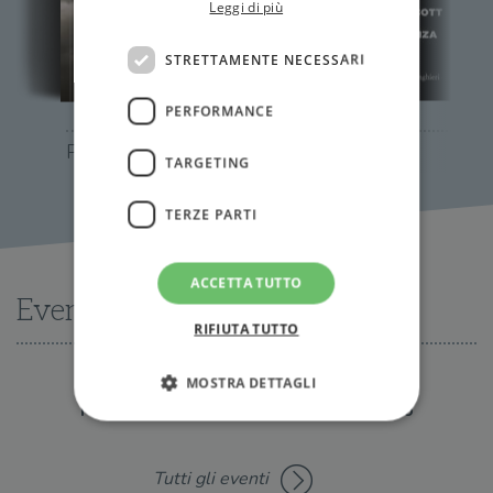
Leggi di più
STRETTAMENTE NECESSARI
PERFORMANCE
Prova a sfidarmi
Giri di danza
TARGETING
TERZE PARTI
ACCETTA TUTTO
Eventi
RIFIUTA TUTTO
MOSTRA DETTAGLI
Nessun evento disponibile al momento
Strettamente necessari
Performance
Tutti gli eventi