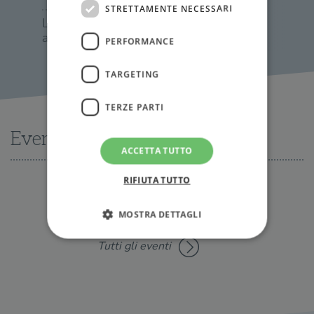
STRETTAMENTE NECESSARI
La custode delle
anime
PERFORMANCE
TARGETING
TERZE PARTI
Eventi
ACCETTA TUTTO
RIFIUTA TUTTO
Nessun evento disponibile al momento
MOSTRA DETTAGLI
Tutti gli eventi
Strettamente necessari
Performance
Targeting
Terze parti
I cookie strettamente necessari consentono le