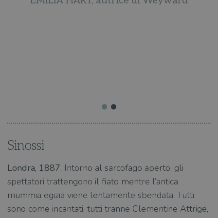
EMILIA HART, autrice di Weyward
e
o
Sinossi
Londra, 1887.
Intorno al sarcofago aperto, gli
spettatori trattengono il fiato mentre l’antica
mummia egizia viene lentamente sbendata. Tutti
sono come incantati, tutti tranne Clementine Attrige,