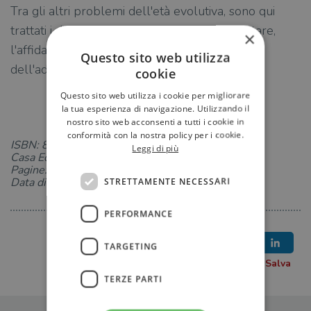
Tra gli altri problemi dell'età evolutiva, sono qui
trattati i disturbi del comportamento alimentare,
×
l'affidamento, l'aggressività infantile, i disturbi
Questo sito web utilizza
dell'adoloscenza.
cookie
Questo sito web utilizza i cookie per migliorare
la tua esperienza di navigazione. Utilizzando il
nostro sito web acconsenti a tutti i cookie in
conformità con la nostra policy per i cookie.
ISBN: 8833900657
Leggi di più
Casa Editrice: Bollati Boringhieri
Pagine: 164
Data di uscita: 31-10-2003
STRETTAMENTE NECESSARI
PERFORMANCE
TARGETING
TERZE PARTI