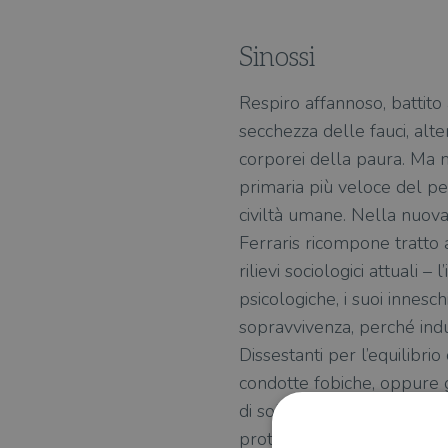
Sinossi
Respiro affannoso, battito 
secchezza delle fauci, alte
corporei della paura. Ma m
primaria più veloce del pe
civiltà umane. Nella nuova
Ferraris ricompone tratto a 
rilievi sociologici attuali 
psicologiche, i suoi innesc
sopravvivenza, perché indu
Dissestanti per l’equilibri
condotte fobiche, oppure gl
di solitudine emotiva. Se so
protezione, affettivi e ritu