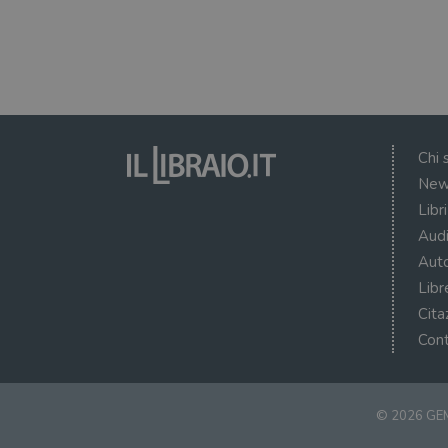
VISITOR_PRIVACY_METAD
Chi 
New
Libr
Audi
Auto
Libr
Cita
Cont
© 2026 GEM