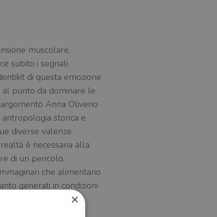
tensione muscolare,
ce subito i segnali
dentikit di questa emozione
e al punto da dominare le
ll’argomento Anna Oliverio
i antropologia storica e
e sue diverse valenze
 realtà è necessaria alla
re di un pericolo.
li immaginari che alimentano
anto generati in condizioni
×
olo così i fattori di
toria dell’uomo.