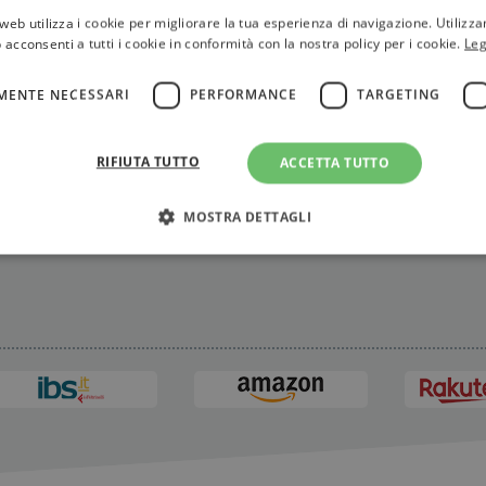
web utilizza i cookie per migliorare la tua esperienza di navigazione. Utilizza
 acconsenti a tutti i cookie in conformità con la nostra policy per i cookie.
Leg
ieri
MENTE NECESSARI
PERFORMANCE
TARGETING
RIFIUTA TUTTO
ACCETTA TUTTO
MOSTRA DETTAGLI
Strettamente necessari
Performance
Targeting
Terze parti
ri consentono le funzionalità principali del sito web come l'accesso dell'utente e la gest
to correttamente senza i cookie strettamente necessari.
Fornitore
/
Scadenza
Descrizione
Dominio
Sessione
WordPress imposta questo cookie quando accedi alla
Automattic
cookie viene utilizzato per verificare se il browser
Inc.
consentire o rifiutare i cookie.
.illibraio.it