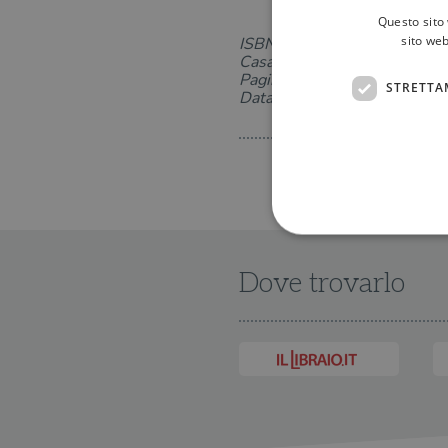
Questo sito 
sito web
ISBN: 883397264X
Casa Editrice: Bollati Boringh
Pagine: 129
STRETTA
Data di uscita: 29-08-2013
Dove trovarlo
I cookie strettamente necessa
web non può essere utilizza
Nome
wordpress_test_cookie