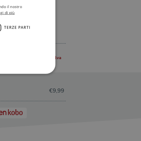
ndo il nostro
gi di più
TERZE PARTI
€9,99
ione dell'account. Il sito
 pagina di login. Il
 Web è impostato per