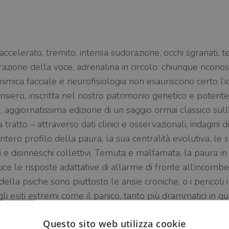
accelerato, tremito, intensa sudorazione, occhi sgranati, 
razione della voce, adrenalina in circolo: chiunque riconos
imica facciale e neurofisiologia non esauriscono certo l’i
nsiero, inscritta nel nostro patrimonio genetico e potent
, aggiornatissima edizione di un saggio ormai classico su
tratto – attraverso dati clinici e osservazionali, indagini d
– l’intero profilo della paura, la sua centralità evolutiva, l
hi e disinneschi collettivi. Temuta e malfamata, la paura in
ce le risposte adattative di allarme di fronte all’incombe
o della psiche sono piuttosto le ansie croniche, o i perico
i esiti estremi come il panico, tanto più drammatici in qu
cializzate, le paure appaiono infatti meno incontrollabili. S
Questo sito web utilizza cookie
ali, possono continuare con esse il dialogo iniziato con la s