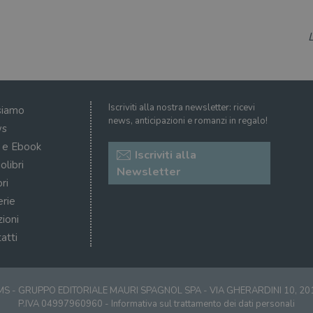
se il visitatore del sito web sta utilizzando la nuov
dell'interfaccia di Youtube.
ATA
5 mesi 4
Questo cookie è impostato da Youtube per memoriz
YouTube
settimane
consenso ai cookie dell'utente per il dominio corre
.youtube.com
Iscriviti alla nostra newsletter: ricevi
siamo
news, anticipazioni e romanzi in regalo!
s
i e Ebook
Iscriviti alla
olibri
Newsletter
ri
erie
zioni
atti
S - GRUPPO EDITORIALE MAURI SPAGNOL SPA - VIA GHERARDINI 10, 2
P.IVA 04997960960 -
Informativa sul trattamento dei dati personali