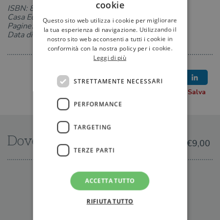
cookie
ISBN: 8862560966
Casa Editrice: Salani
Questo sito web utilizza i cookie per migliorare
Pagine: 128
la tua esperienza di navigazione. Utilizzando il
Data di uscita: 02-07-2009
nostro sito web acconsenti a tutti i cookie in
conformità con la nostra policy per i cookie.
Leggi di più
STRETTAMENTE NECESSARI
PERFORMANCE
TARGETING
Dove trovarlo
€9,00
TERZE PARTI
IN LIBRERIA
ACCETTA TUTTO
RIFIUTA TUTTO