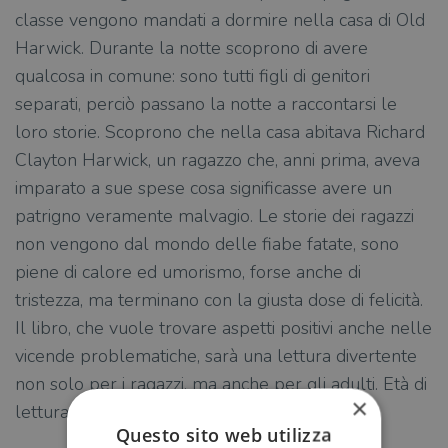
classe vengono mandati a dormire nella casa di Old
Harwick. Durante la notte scoprono di avere
qualcosa in comune: sono tutti figli di genitori
separati, perciò passano la notte a raccontarsi le
loro storie. Scoprono che nella casa abitava Richard
Clayton Harwick, un ragazzo che, anni prima, aveva
imparato a sue spese cosa significasse avere un
patrigno veramente malvagio. Le storie dei ragazzi
non vengono dal mondo delle fiabe fatate, sono
piene di calore ed umorismo, forse anche di
tristezza, ma terminano con la giusta dose di felicità.
Il libro, che vuole trovare aspetti positivi anche nelle
vicende problematiche, sarà una lettura divertente
non solo per i ragazzi, ma anche per gli adulti. Età di
×
lettura: da 14 anni.
Questo sito web utilizza