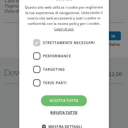
Casa Editrice: Bollati Boringhieri
Pagine: 106
Questo sito web utilizza i cookie per migliorare
Data di uscita: 14-10-2004
la tua esperienza di navigazione. Utilizzando il
nostro sito web acconsenti a tutti i cookie in
conformità con la nostra policy per i cookie.
Leggi di più
STRETTAMENTE NECESSARI
PERFORMANCE
TARGETING
Dove trovarlo
€12,00
TERZE PARTI
IN LIBRERIA
ACCETTA TUTTO
RIFIUTA TUTTO
MOSTRA DETTAGLI