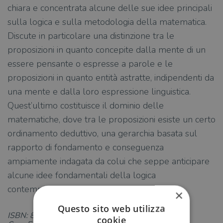
chiara e concentrata alcune delle sue idee principali
sulla logica e sulla metodologia della matematica.
Discute in particolare una distinzione tra le
proposizioni in quanto concepite dalla mente di un
essere pensante o espresse a parole e le
proposizioni in quanto entità astratte, indipendenti da
una mente e dalla loro espressione linguistica.
Quest’ultimo costituisce il dominio delle
matematiche, dove tra le proposizioni esiste un certo
ordinamento deduttivo, una gerarchia basata sul
rapporto di fondamento e conseguenza
ampiamente indagata da colui che seppe anticipare
alcune idee fondamentali della logica
contemporanea.
×
Questo sito web utilizza
ISBN: 8833915727
cookie