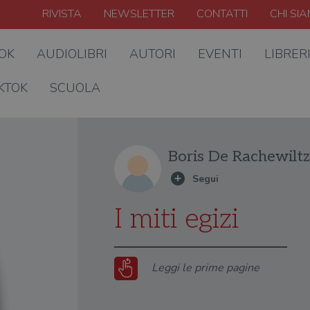
RIVISTA
NEWSLETTER
CONTATTI
CHI SI
OOK
AUDIOLIBRI
AUTORI
EVENTI
LIBRER
KTOK
SCUOLA
Boris De Rachewiltz
I miti egizi
Leggi le prime pagine