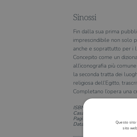
Sinossi
Fin dalla sua prima pubbli
imprescindibile non solo per
anche e soprattutto per i le
Concepito come un dizionari
all’iconografia più comune e
la seconda tratta dei luogh
religiosa dell’Egitto, tras
Completano l’opera una cron
ISBN: 8830451614
Casa Editrice: Longanesi
Pagine: 272
Questo sito 
Data di uscita: 08-11-2018
sito web