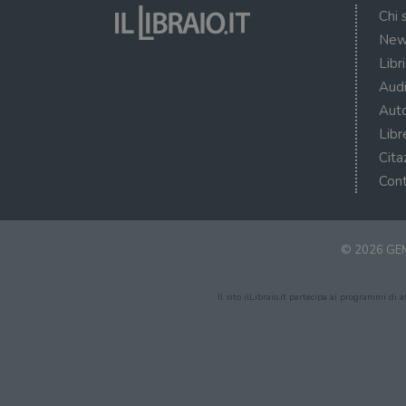
Chi 
New
Libr
Audi
Auto
Libr
Cita
Cont
© 2026 GEM
Il sito ilLibraio.it partecipa ai programmi di 