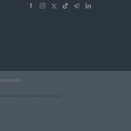
0145 MILANO
cola quota dei ricavi sui prodotti linkati e poi