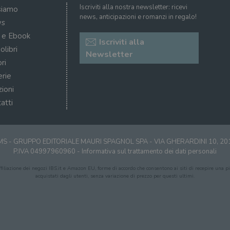
Iscriviti alla nostra newsletter: ricevi
siamo
news, anticipazioni e romanzi in regalo!
s
i e Ebook
Iscriviti alla
olibri
Newsletter
ri
erie
zioni
atti
S - GRUPPO EDITORIALE MAURI SPAGNOL SPA - VIA GHERARDINI 10, 2
P.IVA 04997960960 -
Informativa sul trattamento dei dati personali
affiliazione dei negozi IBS.it e Amazon EU, forme di accordo che consentono ai siti di recepire una pic
acquistati dagli utenti, senza variazione di prezzo per questi ultimi.