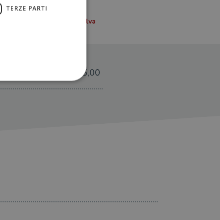
TERZE PARTI
€25,00
ione dell'account. Il sito
 pagina di login. Il
 Web è impostato per
sito
sito