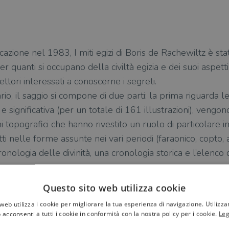
cazione nel 1983, I miti egizi di Boris de ­Rachewiltz è s
 quanti si occupano della civiltà egizia e dei suoi aspetti 
ttori interessati a conoscerne i segreti.
o, il saggio si compone di due parti: la prima riguarda le d
 significativa (per un totale di 161 illustrazioni), vengono
i topografici che hanno rivestito un ruolo di particolare 
critti nelle forme assunte nei vari periodi (faraonico, copt
ologia delle divinità, una cronologia storica e l’elenco d
Questo sito web utilizza cookie
web utilizza i cookie per migliorare la tua esperienza di navigazione. Utilizza
 acconsenti a tutti i cookie in conformità con la nostra policy per i cookie.
Leg