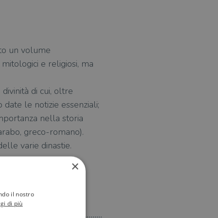
tato un volume
mitologici e religiosi, ma
ivinità di cui, oltre
 date le notizie essenziali;
importanza nella storia
o, arabo, greco-romano).
elle varie dinastie.
×
ndo il nostro
gi di più