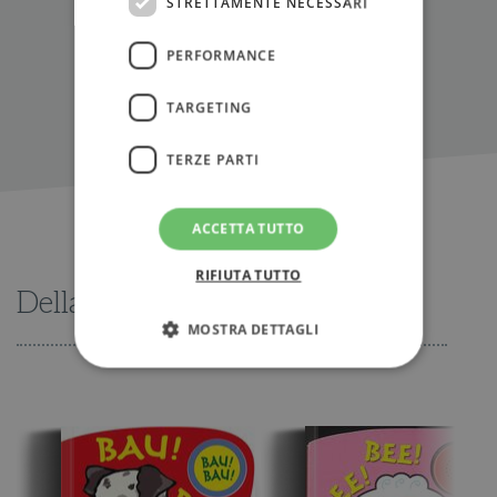
STRETTAMENTE NECESSARI
PERFORMANCE
TARGETING
TERZE PARTI
ACCETTA TUTTO
RIFIUTA TUTTO
Della stessa serie
MOSTRA DETTAGLI
Strettamente necessari
Performance
Targeting
Terze parti
I cookie strettamente necessari consentono le