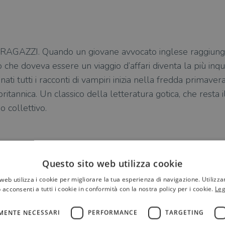
GAZZI. Quando un giovane avvocato inglese raggiunge l
o che doveva essere un viaggio d’affari diventa la più inq
ati tutti i racconti di vampiri inizia nella fredda primavera
ritannica. Un classico della letteratura gotica, che resta 
o collettivo.
Questo sito web utilizza cookie
web utilizza i cookie per migliorare la tua esperienza di navigazione. Utilizza
 acconsenti a tutti i cookie in conformità con la nostra policy per i cookie.
Leg
MENTE NECESSARI
PERFORMANCE
TARGETING