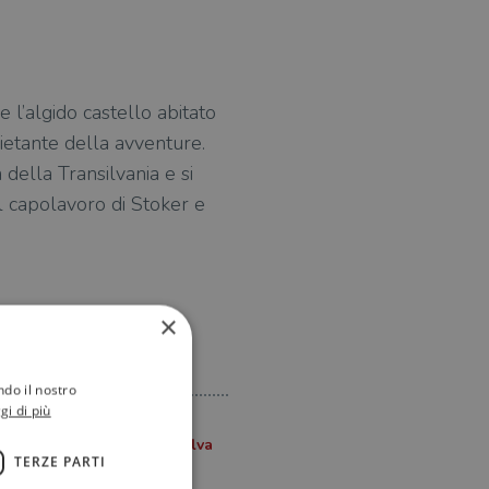
’algido castello abitato
uietante della avventure.
 della Transilvania e si
il capolavoro di Stoker e
×
ndo il nostro
gi di più
TERZE PARTI