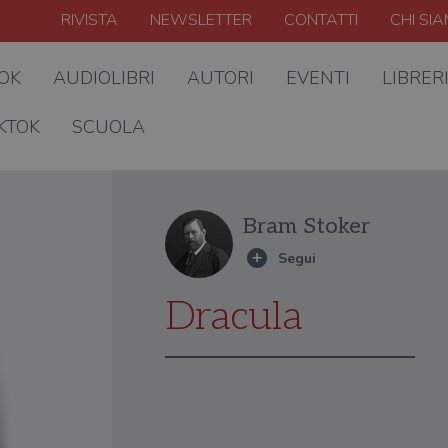
RIVISTA
NEWSLETTER
CONTATTI
CHI SI
OOK
AUDIOLIBRI
AUTORI
EVENTI
LIBRER
KTOK
SCUOLA
Bram Stoker
Dracula