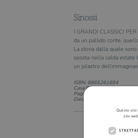
Sinossi
I GRANDI CLASSICI PER RA
da un pallido conte, quell
La storia dalla quale sono n
sposta nella calda estate b
un pilastro dell’immaginari
ISBN: 8865261684
Casa Editrice: NORD-SUD
Pagine: 88
Data di uscita: 24-04-2013
Questo sito 
sito web
STRETTA