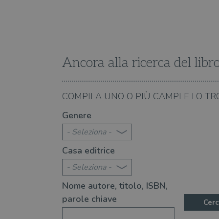
Fornitore
Forni
/
Nome
Nome
Dominio
/
Nome
Domi
UserProfile
.illibraio.it
_ga_RXJCD2NFMF
__Secure-ROLLOUT_TOKE
.illibr
_fbp
Meta
Platform In
Ancora alla ricerca del libr
_ga
ttwid
.illibraio.it
Goog
LLC
.illibr
YSC
07.08.2026
COMPILA UNO O PIÙ CAMPI E LO TR
 90 romanzi da leggere
Libri thriller 2026: ol
VISITOR_INFO1_LIVE
Genere
- Seleziona -
VISITOR_PRIVACY_METAD
Casa editrice
- Seleziona -
Nome autore, titolo, ISBN,
parole chiave
Cerc