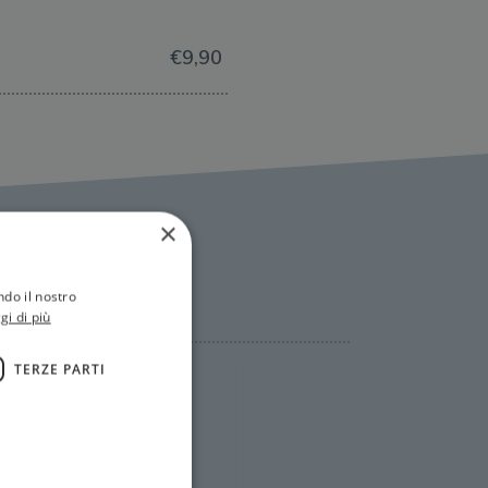
€9,90
×
ndo il nostro
gi di più
TERZE PARTI