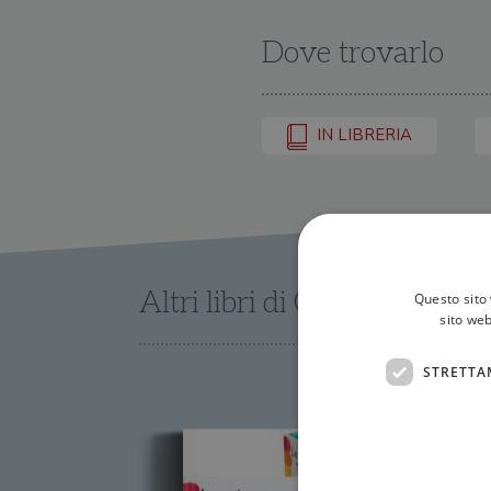
Dove trovarlo
IN LIBRERIA
Altri libri di Carlo Alberto 
Questo sito 
sito web
STRETTA