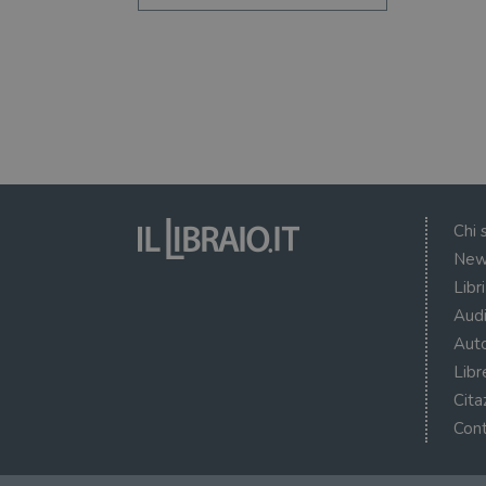
Chi 
New
Libr
Audi
Auto
Libr
Cita
Cont