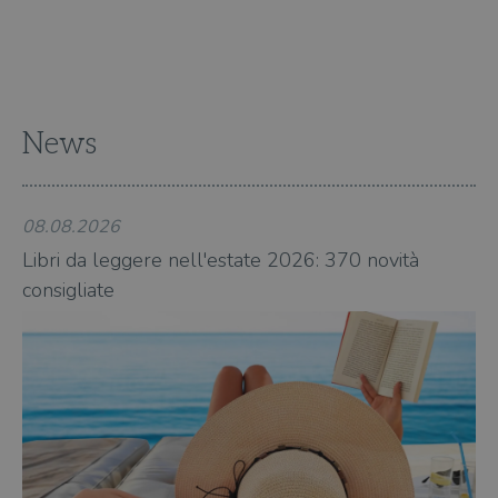
gesti
sess
uten
sul s
wordpress_logged_in_[hash]
.illibraio.it
Sessione
Usat
gesti
sess
News
uten
sul s
CookieScriptConsent
1 mese
Memo
CookieScript
stat
.illibraio.it
cons
08.08.2026
08
cook
dell
Libri da leggere nell'estate 2026: 370 novità
Li
il d
corr
consigliate
co
msToken
.tiktok.com
1
Ques
settimana
vien
3 giorni
util
scop
aute
e si
assi
che 
rim
regis
i lor
sian