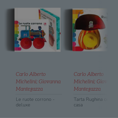
Strettamente necessari
Performance
Targeting
Terze parti
I cookie strettamente necessari consentono le
funzionalità principali del sito web come
l'accesso dell'utente e la gestione dell'account. Il
sito web non può essere utilizzato
correttamente senza i cookie strettamente
necessari.
Fornitore
/
Nome
Scadenza
Desc
Dominio
wordpress_test_cookie
Sessione
Wor
Automattic
imp
Inc.
ques
.illibraio.it
quan
Carlo Alberto
Carlo Alberto
alla
login
Michelini
;
Giovanna
Michelini
;
Giovann
vien
util
Mantegazza
Mantegazza
verif
bro
Le ruote corrono -
Tarta Rughina cerca
è im
per 
deluxe
casa
o rif
cook
wordpress_sec_[hash]
.illibraio.it
Sessione
Usat