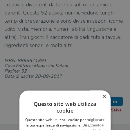
creativi e divertenti da fare da soli o con amici e
parenti. Queste 52 attività non richiedono lunghi
tempi di preparazione e sono divise in sezioni (come
udito, vista, memoria, numeri, abilità linguistiche e
altre). Tra i giochi: Il cacciatore di dadi, tutti a tavola,
ingredienti sonori, e molti altri.
ISBN: 8893671891
Casa Editrice: Magazzini Salani
Pagine: 52
Data di uscita: 28-09-2017
×
Questo sito web utilizza
cookie
Questo sito web utilizza i cookie per migliorare
la tua esperienza di navigazione. Utilizzando il