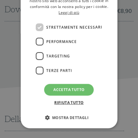
nostro sito web acconsenti a tutti i cookie in
conformità con la nostra policy per i cookie.
Dove trovarlo
€8,90
Leggi di più
STRETTAMENTE NECESSARI
IN LIBRERIA
PERFORMANCE
TARGETING
TERZE PARTI
ACCETTA TUTTO
RIFIUTA TUTTO
Della stessa serie
MOSTRA DETTAGLI