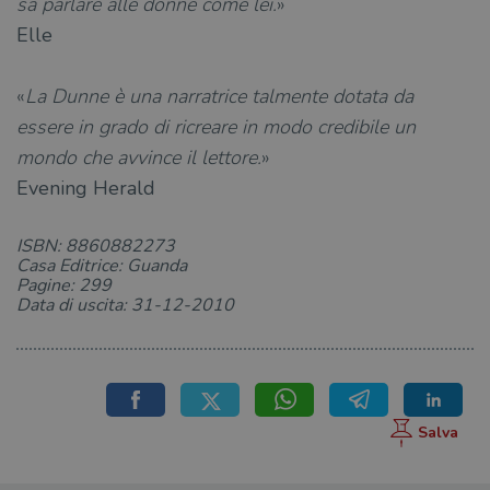
sa parlare alle donne come lei.
»
wordpress_logged_in_[hash]
.illibraio.it
Sessione
Usat
Elle
gesti
sess
uten
sul s
«
La Dunne è una narratrice talmente dotata da
CookieScriptConsent
1 mese
Memo
CookieScript
essere in grado di ricreare in modo credibile un
stat
.illibraio.it
cons
mondo che avvince il lettore.
»
cook
dell
Evening Herald
il d
corr
msToken
.tiktok.com
1
Ques
ISBN: 8860882273
settimana
vien
Casa Editrice: Guanda
3 giorni
util
Pagine: 299
scop
aute
Data di uscita: 31-12-2010
e si
assi
che 
rim
regis
i lor
sian
qua
nav
attra
sito
inte