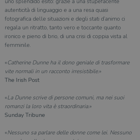
uno splendido esito: grazie a una stupefacente
I cookie strettamente necessari consentono le
autenticità di linguaggio e a una resa quasi
funzionalità principali del sito web come
l'accesso dell'utente e la gestione dell'account. Il
fotografica delle situazioni e degli stati d’animo ci
sito web non può essere utilizzato
correttamente senza i cookie strettamente
regala un ritratto, tanto vero e toccante quanto
necessari.
ironico e pieno di brio, di una crisi di coppia vista al
Fornitore
/
Nome
Scadenza
Desc
femminile.
Dominio
wordpress_test_cookie
Sessione
Wor
Automattic
imp
Inc.
«
Catherine Dunne ha il dono geniale di trasformare
ques
.illibraio.it
quan
vite normali in un racconto irresistibile.
»
alla
login
The Irish Post
vien
util
verif
bro
«
La Dunne scrive di persone comuni, ma nei suoi
è im
per 
romanzi la loro vita è straordinaria.
»
o rif
cook
Sunday Tribune
wordpress_sec_[hash]
.illibraio.it
Sessione
Usat
gesti
sess
«
Nessuno sa parlare delle donne come lei. Nessuno
uten
sul s