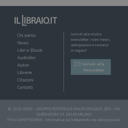
settimane
imp
.youtube.com
dai proprietari
You
di siti Web.
mem
sta
con
coo
del
do
cor
Iscriviti alla nostra
Chi siamo
newsletter: ricevi news,
News
anticipazioni e romanzi
Libri e Ebook
in regalo!
Audiolibri
Iscriviti alla
Autori
Newsletter
Librerie
Citazioni
Contatti
© 2026 GEMS - GRUPPO EDITORIALE MAURI SPAGNOL SPA - VIA
GHERARDINI 10, 20145 MILANO
P.IVA 04997960960 -
Informativa sul trattamento dei dati personali