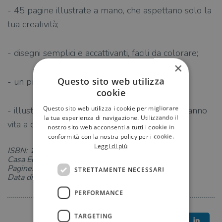
- 45 pagine illustrate a mano, che aspettano solo la
tua creatività;
- disegni semplici e accattivanti, facili da colorare;
×
Questo sito web utilizza
- un pratico formato quadrato;
cookie
Questo sito web utilizza i cookie per migliorare
- illustrazioni nitide e ad alta risoluzione, che danno
la tua esperienza di navigazione. Utilizzando il
vita a ogni pagina!
nostro sito web acconsenti a tutti i cookie in
conformità con la nostra policy per i cookie.
Leggi di più
ISBN: 1259575640
Casa Editrice: Magazzini Salani
Pagine: 96
STRETTAMENTE NECESSARI
Data di uscita: 11-03-2025
PERFORMANCE
TARGETING