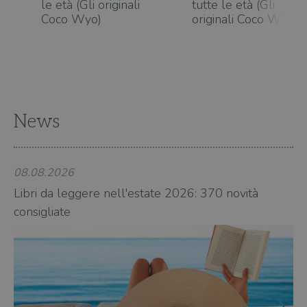
le età (Gli originali
tutte le età (Gli
cook
Coco Wyo)
originali Coco Wyo)
dell
il d
corr
msToken
.tiktok.com
1
Ques
settimana
vien
3 giorni
util
scop
aute
e si
assi
News
che 
rim
regis
i lor
sian
08.08.2026
08
qua
nav
attra
Libri da leggere nell'estate 2026: 370 novità
Li
sito
consigliate
co
inte
con 
servi