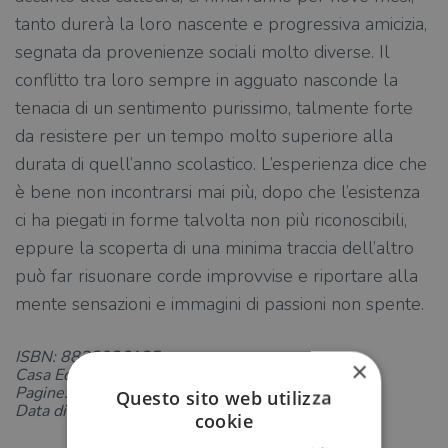
tanto durerà la loro nascente e progressiva amicizia,
segnata da provenienze sociali molto diverse. Il
conflitto tra loro sempre in agguato nasconde la
tenacia di un sentimento purissimo, talmente forte
da resistere per un tempo molto superiore alla
durata di quell’anno scolastico. L’esperienza dice che
è bene non incontrarsi mai più, dopo che l’esistenza
ci ha piegati in forme talvolta non più riconoscibili,
eppure la scoperta di una minima traccia dell’altro
può far risuonare corde improvvise e riportare alla
mente sensazioni e immagini di passioni non spente.
ISBN: 8833926125
×
Casa Editrice: Bollati Boringhieri
Pagine: 242
Questo sito web utilizza
Data di uscita: 05-02-2015
cookie