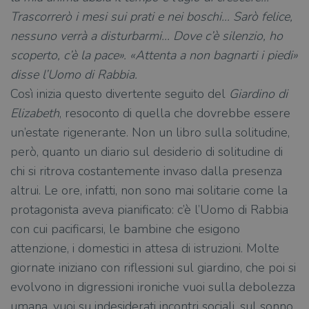
Trascorrerò i mesi sui prati e nei boschi... Sarò felice,
nessuno verrà a disturbarmi... Dove c’è silenzio, ho
scoperto, c’è la pace». «Attenta a non bagnarti i piedi»
disse l’Uomo di Rabbia.
Così inizia questo divertente seguito del
Giardino di
Elizabeth
, resoconto di quella che dovrebbe essere
un’estate rigenerante. Non un libro sulla solitudine,
però, quanto un diario sul desiderio di solitudine di
chi si ritrova costantemente invaso dalla presenza
altrui. Le ore, infatti, non sono mai solitarie come la
protagonista aveva pianificato: c’è l’Uomo di Rabbia
con cui pacificarsi, le bambine che esigono
attenzione, i domestici in attesa di istruzioni. Molte
giornate iniziano con riflessioni sul giardino, che poi si
evolvono in digressioni ironiche vuoi sulla debolezza
umana, vuoi su indesiderati incontri sociali, sul sonno