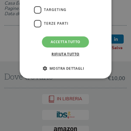
Casa Editrice: Bollati Boringhieri
Pagine: 119
TARGETING
Data di uscita: 30-05-2019
TERZE PARTI
ACCETTA TUTTO
RIFIUTA TUTTO
MOSTRA DETTAGLI
Dove trovarlo
€10,00
Strettamente necessari
Performance
IN LIBRERIA
Targeting
Terze parti
I cookie strettamente necessari consentono le
funzionalità principali del sito web come
l'accesso dell'utente e la gestione dell'account. Il
sito web non può essere utilizzato
correttamente senza i cookie strettamente