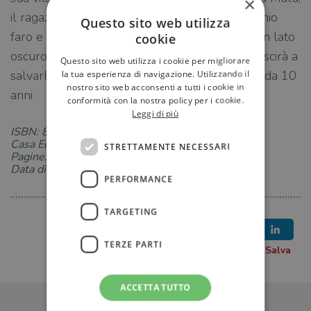
×
il ragazzo che riempirà di gioia e colore il vecchio
Questo sito web utilizza
faro e i suoi solitari pomeriggi. Malù però ha un lato
cookie
oscuro e presto Nereide dovrà farci i conti. Riuscirà a
Questo sito web utilizza i cookie per migliorare
salvarlo? E chi è davvero Malù? Età di lettura: da 10
la tua esperienza di navigazione. Utilizzando il
nostro sito web acconsenti a tutti i cookie in
anni
conformità con la nostra policy per i cookie.
Leggi di più
ISBN: 8809940369
Casa Editrice: Giunti Editore
STRETTAMENTE NECESSARI
Pagine: 208
Data di uscita: 20-03-2024
PERFORMANCE
TARGETING
TERZE PARTI
ACCETTA TUTTO