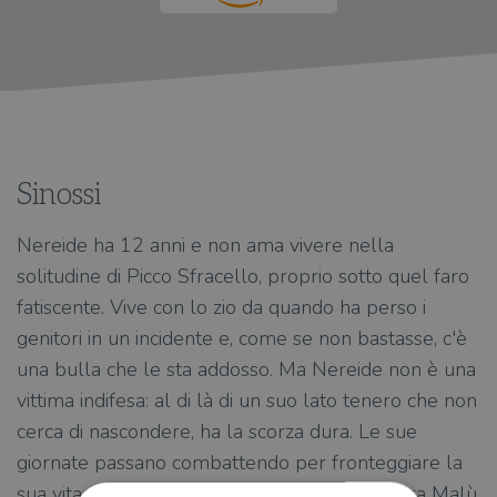
Sinossi
Nereide ha 12 anni e non ama vivere nella
solitudine di Picco Sfracello, proprio sotto quel faro
fatiscente. Vive con lo zio da quando ha perso i
genitori in un incidente e, come se non bastasse, c'è
una bulla che le sta addosso. Ma Nereide non è una
vittima indifesa: al di là di un suo lato tenero che non
cerca di nascondere, ha la scorza dura. Le sue
giornate passano combattendo per fronteggiare la
sua vita complicata, fino a quando non incontra Malù,