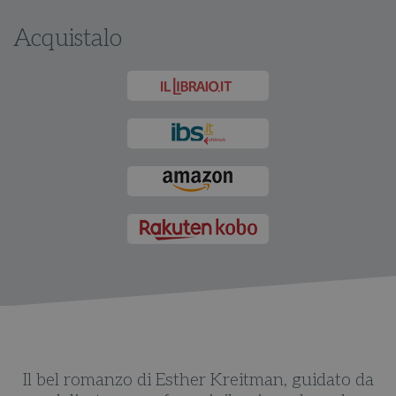
Acquistalo
a
Il bel romanzo di Esther Kreitman, guidato da
E