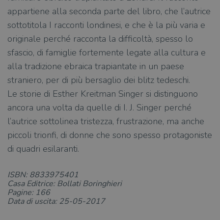
Strettamente necessari
Performance
appartiene alla seconda parte del libro, che l’autrice
Targeting
Terze parti
sottotitola I racconti londinesi, e che è la più varia e
originale perché racconta la difficoltà, spesso lo
I cookie strettamente necessari consentono le
funzionalità principali del sito web come
sfascio, di famiglie fortemente legate alla cultura e
l'accesso dell'utente e la gestione dell'account. Il
alla tradizione ebraica trapiantate in un paese
sito web non può essere utilizzato
correttamente senza i cookie strettamente
straniero, per di più bersaglio dei blitz tedeschi.
necessari.
Le storie di Esther Kreitman Singer si distinguono
Fornitore
/
Nome
Scadenza
Desc
Dominio
ancora una volta da quelle di I. J. Singer perché
wordpress_test_cookie
Sessione
Wor
Automattic
l’autrice sottolinea tristezza, frustrazione, ma anche
imp
Inc.
ques
.illibraio.it
piccoli trionfi, di donne che sono spesso protagoniste
quan
alla
di quadri esilaranti.
login
vien
util
verif
ISBN: 8833975401
bro
Casa Editrice: Bollati Boringhieri
è im
Pagine: 166
per 
o rif
Data di uscita: 25-05-2017
cook