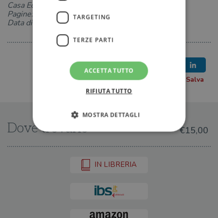
Casa Editrice: TEA
Pagine: 544
TARGETING
Data di uscita: 18-04-2025
TERZE PARTI
ACCETTA TUTTO
RIFIUTA TUTTO
MOSTRA DETTAGLI
Dove trovarlo
€15,00
Strettamente necessari
Performance
IN LIBRERIA
Targeting
Terze parti
I cookie strettamente necessari consentono le
funzionalità principali del sito web come
l'accesso dell'utente e la gestione dell'account. Il
sito web non può essere utilizzato
correttamente senza i cookie strettamente