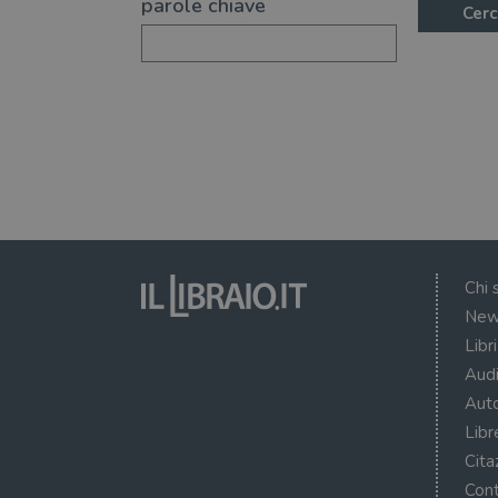
parole chiave
Cerc
Chi 
New
Libr
Audi
Auto
Libr
Cita
Cont