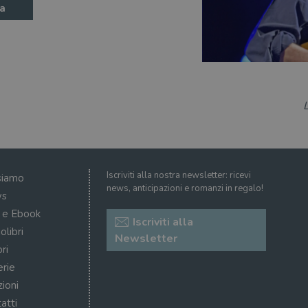
a
Iscriviti alla nostra newsletter: ricevi
siamo
news, anticipazioni e romanzi in regalo!
s
i e Ebook
Iscriviti alla
olibri
Newsletter
ri
erie
zioni
atti