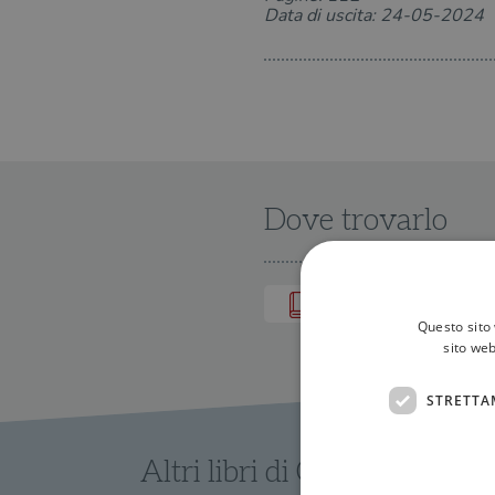
Data di uscita: 24-05-2024
Dove trovarlo
IN LIBRERIA
Questo sito 
sito web
STRETTA
Altri libri di Giacomo Matte