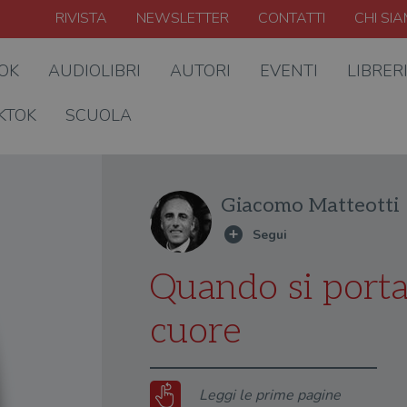
RIVISTA
NEWSLETTER
CONTATTI
CHI SI
OOK
AUDIOLIBRI
AUTORI
EVENTI
LIBRER
KTOK
SCUOLA
Giacomo Matteotti
Quando si porta
cuore
Leggi le prime pagine