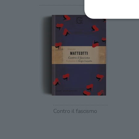
I cookie strettamente necessa
web non può essere utilizza
Nome
wordpress_test_cookie
wordpress_sec_[hash]
wordpress_logged_in_[ha
CookieScriptConsent
Contro il fascismo
msToken