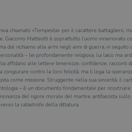
niva chiamato «Tempesta» per il carattere battagliero, ma
lie, Giacomo Matteotti è soprattutto l’uomo innamorato co
ma dal richiamo alle armi negli anni di guerra, in seguito d
ersonalità – lei profondamente religiosa, lui laico ma ard
a affidano alle lettere tenerezze, confidenze, racconti di v
congiurare contro la loro felicità, ma li lega la speranz
epita come missione. Struggente nella sua sincerità, il cart
tologia – è un documento fondamentale per ricostruire u
onianza del rigore morale del martire antifascista sullo 
erso la catastrofe della dittatura.