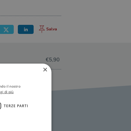
€5,90
×
ndo il nostro
gi di più
TERZE PARTI