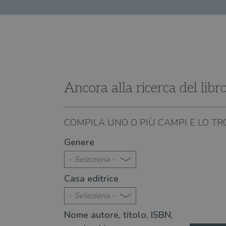
Fornitore
Forni
/
Nome
Nome
Dominio
/
Nome
Domi
UserProfile
.illibraio.it
_ga_RXJCD2NFMF
__Secure-ROLLOUT_TOKE
.illibr
_fbp
Meta
Platform In
_ga
ttwid
.illibraio.it
Goog
LLC
Ancora alla ricerca del libr
.illibr
YSC
06.08.2026
COMPILA UNO O PIÙ CAMPI E LO TR
VISITOR_INFO1_LIVE
le canzoni di Francesco Guccini
I riferimenti letterari 
Genere
- Seleziona -
VISITOR_PRIVACY_METAD
Casa editrice
- Seleziona -
Nome autore, titolo, ISBN,