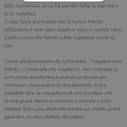
fatto clamoroso, di cui ha parlato tutta la stampa e
le tv nazionali.
Strettamente necessari
Performance
Il caso Scirè purtroppo non è l’unico. Merito
Targeting
Terze parti
dell’autore è aver dato spazio e voce, in questo libro,
I cookie strettamente necessari consentono le
funzionalità principali del sito web come
a tutti coloro che hanno subito ingiusti­zie come la
l'accesso dell'utente e la gestione dell'account. Il
sua.
sito web non può essere utilizzato
correttamente senza i cookie strettamente
necessari.
Grazie all’associazione da lui fondata, “Tra­sparenza e
Fornitore
/
Nome
Scadenza
Desc
Dominio
Merito. L’Università che voglia­mo”, che contrasta la
wordpress_test_cookie
Sessione
Wor
Automattic
corruzione accademica e avanza proposte per
imp
Inc.
ques
rinnovare i meccanismi di reclutamento, è ora
.illibraio.it
quan
alla
possibile fare la mappatu­ra di uno scandalo che
login
vien
arreca grave danno eco­nomico e morale a tutti i
util
verif
cittadini. Solo una università basata sul merito potrà
bro
è im
garantire un vero rilancio del paese.
per 
o rif
cook