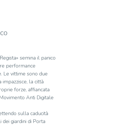
SCO
 Regista» semina il panico
abre performance
e. Le vittime sono due
 impazzisce, la città
roprie forze, affiancata
e Movimento Anti Digitale
ettendo sulla caducità
 dei giardini di Porta