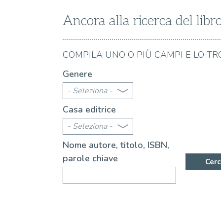
Ancora alla ricerca del libr
06.08.2026
COMPILA UNO O PIÙ CAMPI E LO TR
le canzoni di Francesco Guccini
I riferimenti letterari 
Genere
- Seleziona -
Casa editrice
- Seleziona -
Nome autore, titolo, ISBN,
parole chiave
Cerc