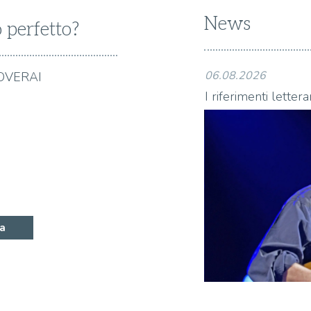
News
o perfetto?
06.08.2026
OVERAI
nelle canzoni di Francesco Guccini
I riferimenti letter
a