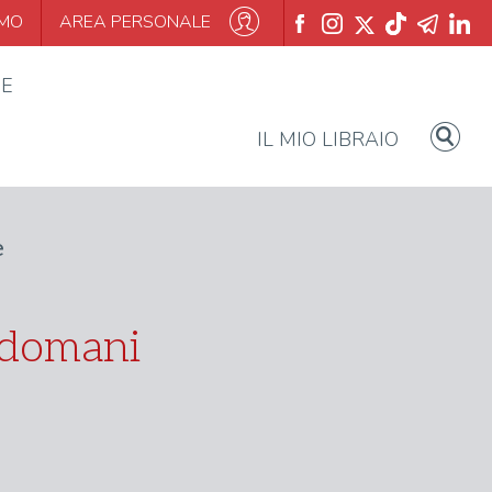
AMO
AREA PERSONALE
IE
IL MIO LIBRAIO
e
l domani