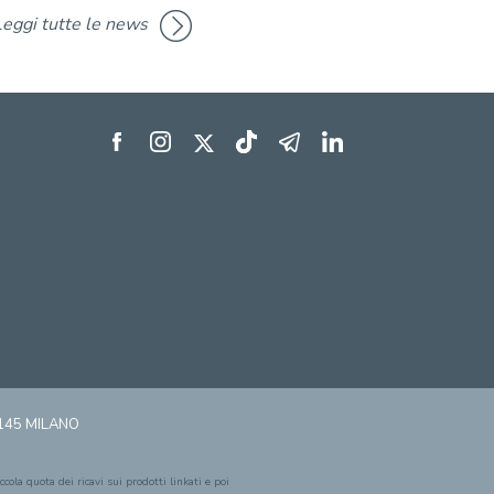
Leggi tutte le news
0145 MILANO
cola quota dei ricavi sui prodotti linkati e poi