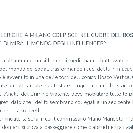
LLER
CHE A MILANO COLPISCE NEL CUORE DEL BO
DI MIRA IL MONDO DEGLI INFLUENCER?
ra all’autunno, un killer che i media hanno battezzato «il
 del mondo dei social, trasformando i suoi delitti in mac
o è avvenuto in una delle torri dell’iconico Bosco Vertical
ute da tutti, amate e detestate in ugual misura. La stampa
à di Analisi del Crimine Violento deve mobilitare tutte le p
greti, dato che i delitti sembrano collegati a un sedicent
che ad alto livello.
inciate la sera in cui il commissario Mario Mandelli, rifl
l domani, si trova a passeggiare come d’abitudine tra i viali