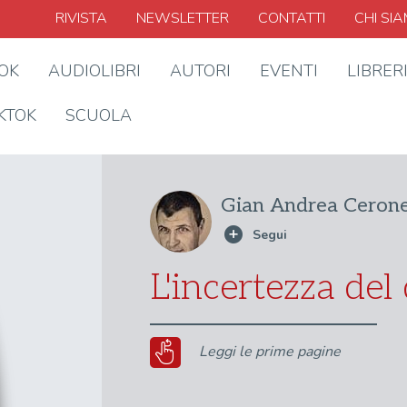
RIVISTA
NEWSLETTER
CONTATTI
CHI SI
OOK
AUDIOLIBRI
AUTORI
EVENTI
LIBRER
KTOK
SCUOLA
Gian Andrea Ceron
L'incertezza de
Leggi le prime pagine