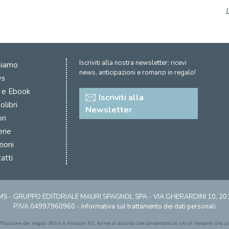
Iscriviti alla nostra newsletter: ricevi
siamo
news, anticipazioni e romanzi in regalo!
s
i e Ebook
Iscriviti alla
olibri
Newsletter
ri
erie
zioni
atti
S - GRUPPO EDITORIALE MAURI SPAGNOL SPA - VIA GHERARDINI 10, 2
P.IVA 04997960960 -
Informativa sul trattamento dei dati personali
affiliazione dei negozi IBS.it e Amazon EU, forme di accordo che consentono ai siti di recepire una pic