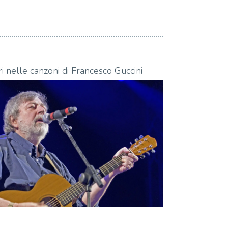
06.08.2026
ari nelle canzoni di Francesco Guccini
I riferimenti le