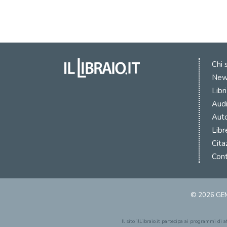
Chi 
New
Libr
Audi
Auto
Libr
Cita
Cont
© 2026 GEM
Il sito ilLibraio.it partecipa ai programmi di 