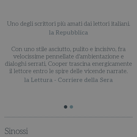
più amati dai lettori italiani.
Glenn Cooper dimostra
indiscutibile talento 
 Repubblica
storie, in grado di reg
le matasse delle tante
utto, pulito e incisivo, fra
parallelo la tr
nellate d'ambientazione e
la Lettura - Co
ooper trascina energicamente
 spire delle vicende narrate.
Una scrittura precisa 
- Corriere della Sera
emozionare, intrat
Stefania Auci, tu
Sinossi