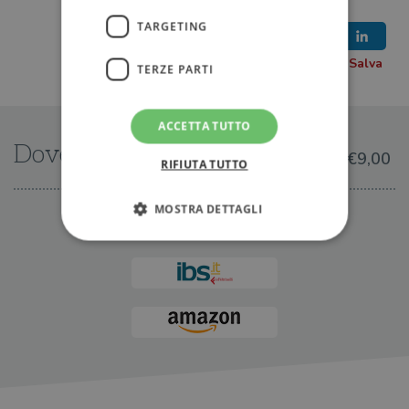
TARGETING
TERZE PARTI
ACCETTA TUTTO
Dove trovarlo
€9,00
RIFIUTA TUTTO
MOSTRA DETTAGLI
IN LIBRERIA
Strettamente necessari
Performance
Targeting
Terze parti
I cookie strettamente necessari consentono le
funzionalità principali del sito web come
l'accesso dell'utente e la gestione dell'account. Il
sito web non può essere utilizzato
correttamente senza i cookie strettamente