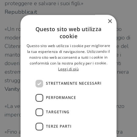
proteggere e salvare i suoi figli.»
Repubblica.it
×
Questo sito web utilizza
«Un romanzo dal sapore antico ma dallo slancio
cookie
moderno. L’autrice scava a fondo nel personaggio di
Clitennestra, finora considerata solo in funzione del
Questo sito web utilizza i cookie per migliorare
la tua esperienza di navigazione. Utilizzando il
marito Agamennone. Dietro il ruolo pubblico e i
nostro sito web acconsenti a tutti i cookie in
doveri di stato la protagonista arde di sentimenti
conformità con la nostra policy per i cookie.
Leggi di più
estremi, che la rendono davvero umana, in maniera
struggente.»
STRETTAMENTE NECESSARI
Vanity Fair
PERFORMANCE
«La verità prima o poi viene a galla… Un romanzo
TARGETING
imperdibile.»
TERZE PARTI
«Fino a oggi ho sempre creduto che Clitennestra