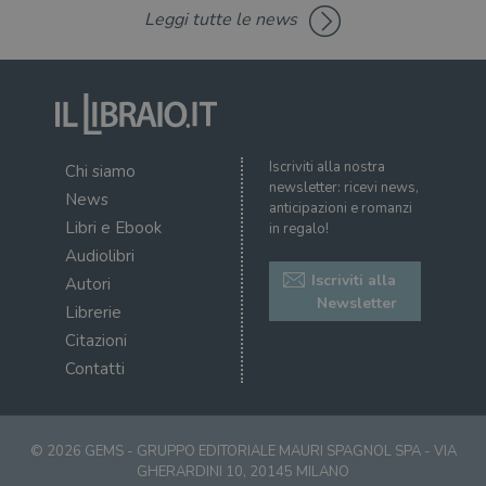
del client. È
ten
Leggi tutte le news
incluso in ogni
del
richiesta di
del
pagina in un
vid
sito e utilizzato
Yo
per calcolare i
inc
dati di
sit
visitatori,
det
sessioni e
il 
campagne per i
sit
report di analisi
uti
Iscriviti alla nostra
Chi siamo
dei siti. Per
nuo
impostazione
newsletter: ricevi news,
vec
News
predefinita,
del
anticipazioni e romanzi
scade dopo 2
di 
Libri e Ebook
in regalo!
anni, sebbene
sia
VISITOR_PRIVACY_METADATA
5 mesi 4
Que
YouTube
Audiolibri
personalizzabile
settimane
imp
.youtube.com
dai proprietari
Iscriviti alla
You
Autori
di siti Web.
mem
Newsletter
Librerie
sta
con
Citazioni
coo
del
Contatti
do
cor
© 2026 GEMS - GRUPPO EDITORIALE MAURI SPAGNOL SPA - VIA
GHERARDINI 10, 20145 MILANO