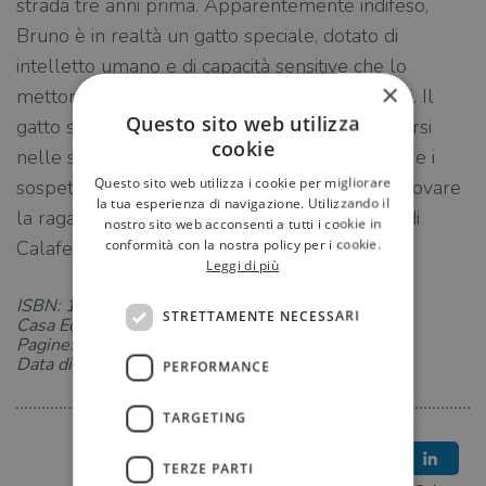
strada tre anni prima. Apparentemente indifeso,
Bruno è in realtà un gatto speciale, dotato di
intelletto umano e di capacità sensitive che lo
×
mettono in contatto con le sue vite precedenti. Il
Questo sito web utilizza
gatto sfrutterà queste abilità feline per infiltrarsi
cookie
nelle scene del crimine, fiutare indizi e pedinare i
Questo sito web utilizza i cookie per migliorare
sospettati senza dare nell’occhio. Riuscirà a ritrovare
la tua esperienza di navigazione. Utilizzando il
la ragazza scomparsa e a risolvere il mistero di
nostro sito web acconsenti a tutti i cookie in
conformità con la nostra policy per i cookie.
Calaferro?
Leggi di più
ISBN: 1224203887
STRETTAMENTE NECESSARI
Casa Editrice: Newton Compton
Pagine: 320
Data di uscita: 02-06-2026
PERFORMANCE
TARGETING
TERZE PARTI