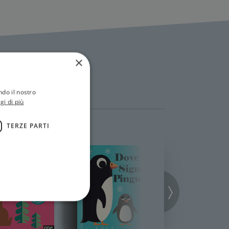
×
ndo il nostro
gi di più
TERZE PARTI