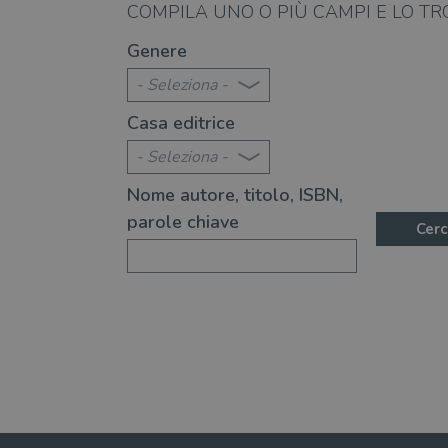
_fbp
Meta
06.08.2026
COMPILA UNO O PIÙ CAMPI E LO TR
Platform In
_ga
ttwid
.illibraio.it
Goog
città" è un libro indimenticabile
Perché "L'ultima estate
Genere
LLC
.illibr
- Seleziona -
YSC
Casa editrice
VISITOR_INFO1_LIVE
- Seleziona -
Nome autore, titolo, ISBN,
VISITOR_PRIVACY_METAD
parole chiave
Cerc