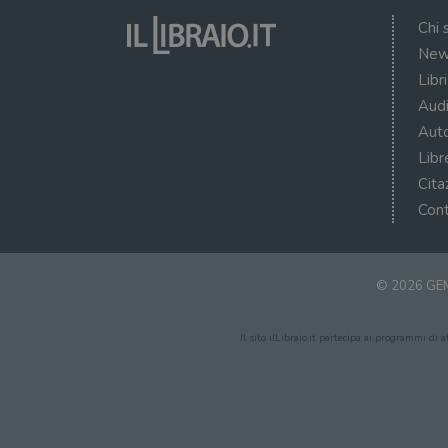
Chi 
New
Libr
Audi
Auto
Libr
Cita
Cont
© 2026 GEM
Il sito ilLibraio.it partecipa ai programmi di 