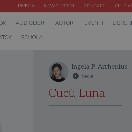
RIVISTA
NEWSLETTER
CONTATTI
CHI SI
OOK
AUDIOLIBRI
AUTORI
EVENTI
LIBRER
KTOK
SCUOLA
Ingela P. Arrhenius
Cucù Luna