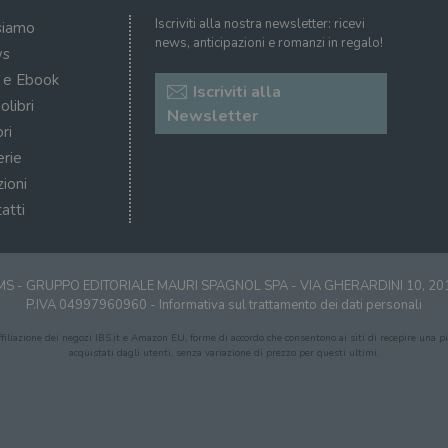
Iscriviti alla nostra newsletter: ricevi
siamo
news, anticipazioni e romanzi in regalo!
s
i e Ebook
Iscriviti alla
olibri
Newsletter
ri
erie
zioni
atti
S - GRUPPO EDITORIALE MAURI SPAGNOL SPA - VIA GHERARDINI 10, 2
P.IVA 04997960960 -
Informativa sul trattamento dei dati personali
affiliazione dei negozi IBS.it e Amazon EU, forme di accordo che consentono ai siti di recepire una pic
acquistati dagli utenti, senza variazione di prezzo per questi ultimi.