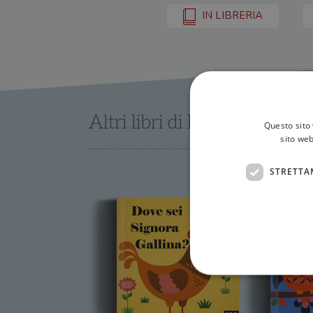
IN LIBRERIA
Altri libri di Ingela P. Arrhe
Questo sito 
sito web
STRETTA