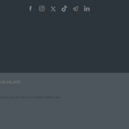
0145 MILANO
cola quota dei ricavi sui prodotti linkati e poi