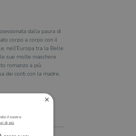
ssessionata dalla paura di
ato corpo a corpo con il
e, nell’Europa tra la Belle
to le sue molte maschere
esto romanzo a più
sa dei conti con la madre,
×
ndo il nostro
gi di più