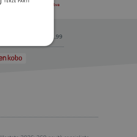
TERZE PARTI
€2,99
ione dell'account. Il sito
 pagina di login. Il
 Web è impostato per
sito
sito
07.08.2026
te per il dominio corrente.