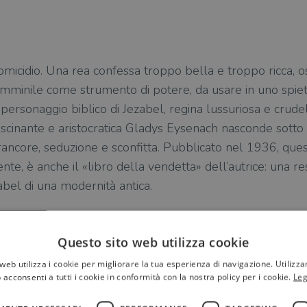
omicidio. Una rea confessa troppo bella e troppo ricca, o
emminile come strumento di potere, da usare in uno spiet
ersonaggio biblico di Jezabel, regina lussuriosa e crudel
fascinante e aristocratica Gladys Eysenach nasconde sot
 rancore, seduzione e sconfitta. Pubblicato nel 1936, qu
nte, è anche il «libro della vendetta» dell’autrice: una re
bel di una modernità antica.
Questo sito web utilizza cookie
web utilizza i cookie per migliorare la tua esperienza di navigazione. Utilizza
 acconsenti a tutti i cookie in conformità con la nostra policy per i cookie.
Leg