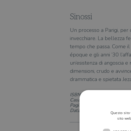
Sinossi
Un processo a Parigi, per 
invecchiare. La bellezza f
tempo che passa. Come il p
époque e gli anni ’30 l’af
un’esistenza di angoscia e
dimensioni, crudo e avvince
drammatica e spietata Jeza
ISBN: 8811141397
Casa Editrice: Garzanti
Pagine: 176
Data di uscita: 03-07-2014
Questo sito 
sito web