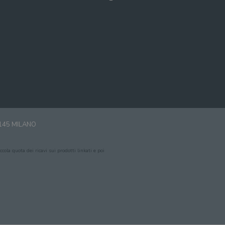
0145 MILANO
cola quota dei ricavi sui prodotti linkati e poi