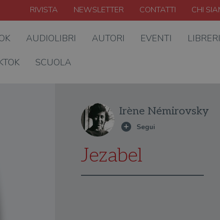
RIVISTA
NEWSLETTER
CONTATTI
CHI SI
OOK
AUDIOLIBRI
AUTORI
EVENTI
LIBRER
KTOK
SCUOLA
Irène Némirovsky
Jezabel