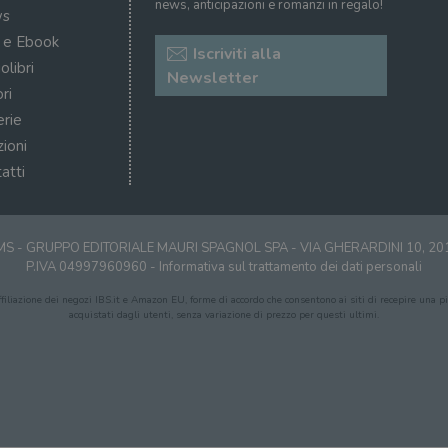
news, anticipazioni e romanzi in regalo!
s
i e Ebook
Iscriviti alla
olibri
Newsletter
ri
erie
zioni
atti
S - GRUPPO EDITORIALE MAURI SPAGNOL SPA - VIA GHERARDINI 10, 2
P.IVA 04997960960 -
Informativa sul trattamento dei dati personali
affiliazione dei negozi IBS.it e Amazon EU, forme di accordo che consentono ai siti di recepire una pic
acquistati dagli utenti, senza variazione di prezzo per questi ultimi.