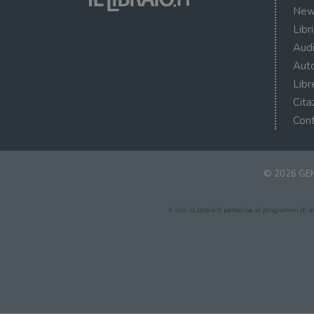
New
Libr
Audi
Auto
Libr
Cita
Cont
© 2026 GEM
Il sito ilLibraio.it partecipa ai programmi di 