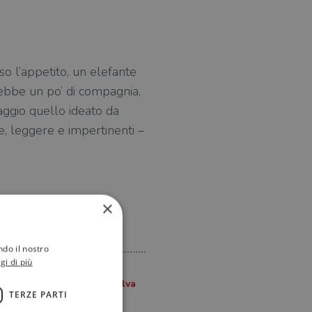
so l’appetito, un elefante
rrebbe un po’ di compagnia,
aggio quello ideato da
e, leggere e impertinenti –
×
ndo il nostro
gi di più
TERZE PARTI