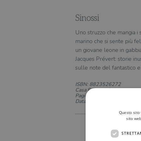
Sinossi
Uno struzzo che mangia i sa
marino che si sente più fel
un giovane leone in gabbia
Jacques Prévert: storie in
sulle note del fantastico e
ISBN: 8823526272
Casa Editrice: Guanda
Pagine: 48
Data di uscita: 14-11-2019
Questo sito 
sito web
STRETTA