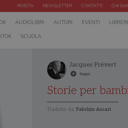
RIVISTA
NEWSLETTER
CONTATTI
CHI SI
OOK
AUDIOLIBRI
AUTORI
EVENTI
LIBRER
KTOK
SCUOLA
Jacques Prévert
Storie per bamb
Tradotto da:
Fabrizio Ascari