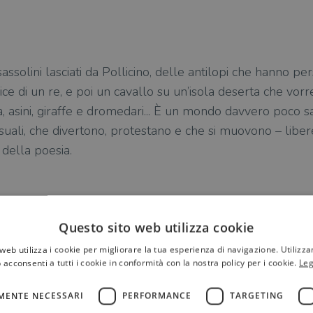
ssolini lasciati da Pollicino, delle antilopi che hanno per
ice di un re, e poi un cavallo su un’isola deserta che vo
, asini, giraffe e dromedari... È un mondo davvero poco s
usuali, che divertono, protestano e che si muovono – liber
 della poesia.
Questo sito web utilizza cookie
web utilizza i cookie per migliorare la tua esperienza di navigazione. Utilizza
 acconsenti a tutti i cookie in conformità con la nostra policy per i cookie.
Leg
MENTE NECESSARI
PERFORMANCE
TARGETING