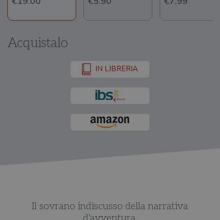
€19.00
€5.90
€7.99
Acquistalo
IN LIBRERIA
Il sovrano indiscusso della narrativa
d'avventura.