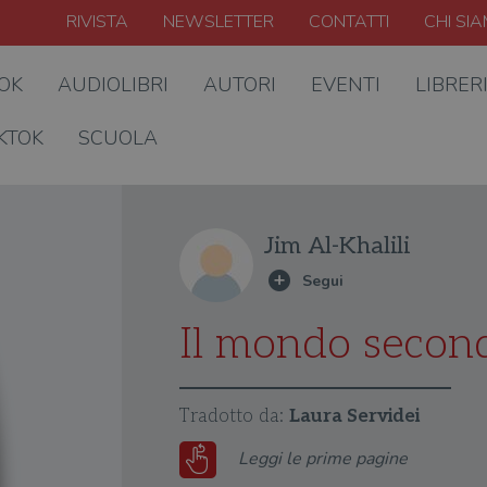
RIVISTA
NEWSLETTER
CONTATTI
CHI SI
OOK
AUDIOLIBRI
AUTORI
EVENTI
LIBRER
KTOK
SCUOLA
Jim Al-Khalili
Il mondo secondo
Tradotto da:
Laura Servidei
Leggi le prime pagine