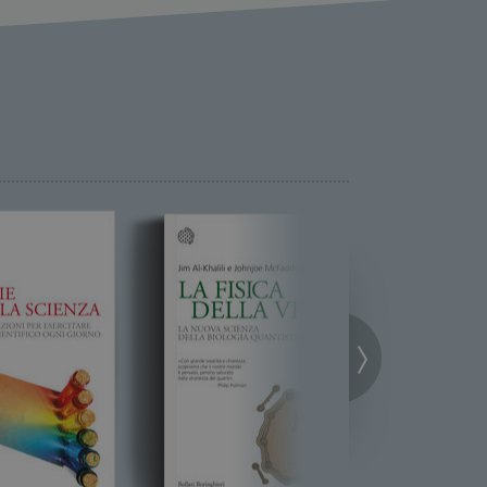
ione dell'account. Il sito
 pagina di login. Il
 Web è impostato per
sito
sito
te per il dominio corrente.
azione e sicurezza,
i loro dati siano protetti
no con i suoi servizi.