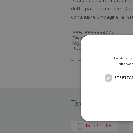
Restano ancora molte fronti
delle passioni umane. Ques
continuare l’indagine, a f
ISBN: 8833934772
Casa Editrice: Bollati Boringh
Pagine: 176
Data di uscita: 27-08-2020
Questo sito 
sito web
STRETTA
Dove trovarlo
IN LIBRERIA