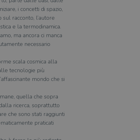
lo, parte dalle basi, dalle
ziare, i concetti di spazio,
 sul racconto, l’autore
tistica e la termodinamica.
itiamo, ma ancora ci manca
solutamente necessario
norme scala cosmica alla
alle tecnologie più
e l’affascinante mondo che si
i umane, quella che sopra
 dalla ricerca, soprattutto
e che sono stati raggiunti
tematicamente praticati