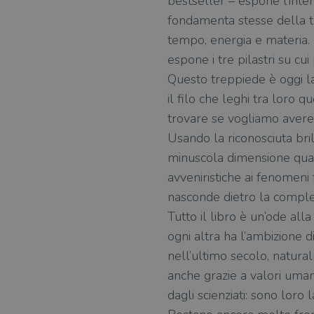
bestseller – espone l’inter
fondamenta stesse della tram
tempo, energia e materia. P
espone i tre pilastri su cu
Questo treppiede è oggi la 
il filo che leghi tra loro q
trovare se vogliamo avere
Usando la riconosciuta bril
minuscola dimensione quanti
avveniristiche ai fenomeni f
nasconde dietro la comples
Tutto il libro è un’ode all
ogni altra ha l’ambizione di 
nell’ultimo secolo, natura
anche grazie a valori umani
dagli scienziati: sono loro 