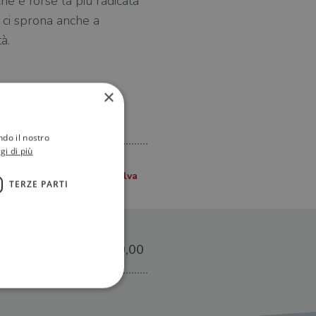
he è forse la più radicata
 ci sprona anche a
à.
×
ndo il nostro
gi di più
TERZE PARTI
€20,00