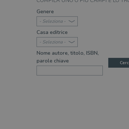
COMPILA UNO O PIÙ CAMPI E LO TR
goland", il mistero della fisica
In libreria l'ode alla fis
Genere
che la scienza è capace di ispirare
- Seleziona -
Casa editrice
- Seleziona -
Nome autore, titolo, ISBN,
parole chiave
Cerc