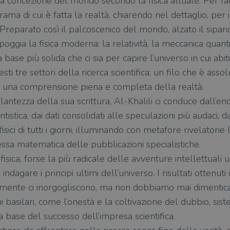
a concezione del mondo secondo la fisica attuale. Per far
a di cui è fatta la realtà, chiarendo nel dettaglio, per ini
reparato così il palcoscenico del mondo, alzato il sipario
i poggia la fisica moderna: la relatività, la meccanica quan
base più solida che ci sia per capire l’universo in cui ab
uesti tre settori della ricerca scientifica; un filo che è as
 una comprensione piena e completa della realtà.
lantezza della sua scrittura, Al-Khalili ci conduce dall’e
stica, dai dati consolidati alle speculazioni più audaci, d
isici di tutti i giorni, illuminando con metafore rivelatori
sa matematica delle pubblicazioni specialistiche.
a fisica, forse la più radicale delle avventure intellettual
indagare i principi ultimi dell’universo. I risultati ottenuti
lmente ci inorgogliscono, ma non dobbiamo mai dimenticar
 basilari, come l’onestà e la coltivazione del dubbio, sis
la base del successo dell’impresa scientifica.