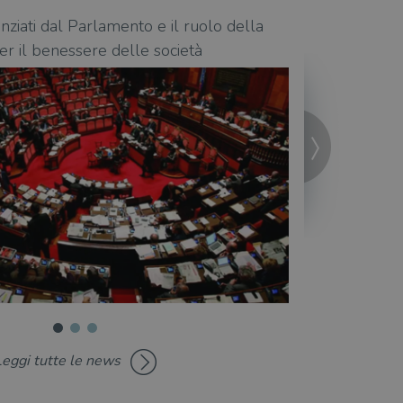
enziati dal Parlamento e il ruolo della
Carlo Rovelli ra
per il benessere delle società
quantistica e i 
Leggi tutte le news