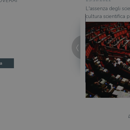
OVERAI
ica di Jim Al-Khalili
L'assenza degli sci
cultura scientifica 
a