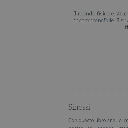
parte della fisica moderna,
Il mondo fisico è stra
pire in che modo i fisici
incomprensibile. Il s
i dell’universo.
f
i
a del nostro universo e – e
divulgatori scientifici più
n trionfo!
l’infinito
Sinossi
Con questo libro snello, m