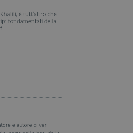
alili, è tutt’altro che
Jim Al-Khalili riesce a fo
ipi fondamentali della
senza mai forzare il pas
i.
moderni stanno 
Un resoconto chiaro, sempl
questo è cruciale! – di qu
talentuos
Ian Stewa
tore e autore di veri