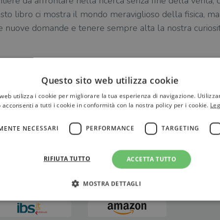
ere da affrontare nella ricerca senza fine della verità, c
to libro ci mostra il mondo meraviglioso della fisica, ma
are nuove domande e tenere sempre alta la nostra curiosit
ieri
Questo sito web utilizza cookie
web utilizza i cookie per migliorare la tua esperienza di navigazione. Utilizza
 acconsenti a tutti i cookie in conformità con la nostra policy per i cookie.
Leg
MENTE NECESSARI
PERFORMANCE
TARGETING
RIFIUTA TUTTO
ACCETTA TUTTO
MOSTRA DETTAGLI