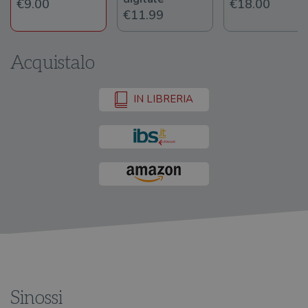
€9.00
€18.00
€11.99
Acquistalo
IN LIBRERIA
Sinossi