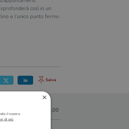
a d’appuntamenti
 sprofonderà così in un
elirio e l’unico punto fermo
×
€14,00
ndo il nostro
gi di più