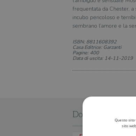
l’ambiguo e sensuale Moses
frequentata da Chester, a 
incubo pericoloso e terribi
sembrano l’amore e la sen
ISBN: 8811608392
Casa Editrice: Garzanti
Pagine: 400
Data di uscita: 14-11-2019
Dove trovarlo
Questo sito 
sito web