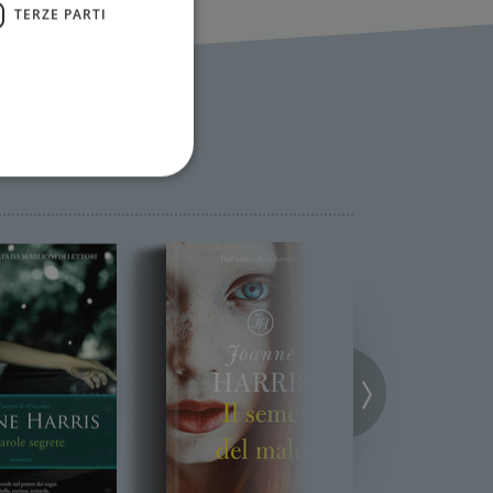
TERZE PARTI
ione dell'account. Il sito
 pagina di login. Il
 Web è impostato per
sito
sito
te per il dominio corrente.