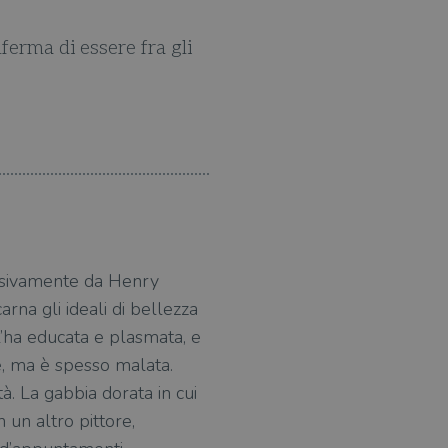
erma di essere fra gli
Con questo romanzo corag
sessivamente da Henry
rna gli ideali di bellezza
 l’ha educata e plasmata, e
le, ma è spesso malata.
à. La gabbia dorata in cui
 un altro pittore,