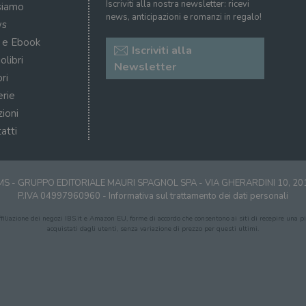
Iscriviti alla nostra newsletter: ricevi
siamo
news, anticipazioni e romanzi in regalo!
s
i e Ebook
Iscriviti alla
olibri
Newsletter
ri
erie
zioni
atti
S - GRUPPO EDITORIALE MAURI SPAGNOL SPA - VIA GHERARDINI 10, 2
P.IVA 04997960960 -
Informativa sul trattamento dei dati personali
affiliazione dei negozi IBS.it e Amazon EU, forme di accordo che consentono ai siti di recepire una pic
acquistati dagli utenti, senza variazione di prezzo per questi ultimi.