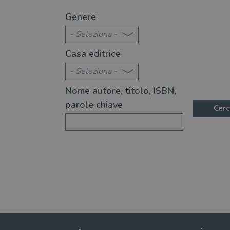
te 2026: 370 novità consigliate
Libri da leggere nell'e
Genere
- Seleziona -
Casa editrice
- Seleziona -
Nome autore, titolo, ISBN,
parole chiave
Cerc