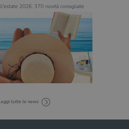
ll'estate 2026: 370 novità consigliate
Libri da leggere
Leggi tutte le news