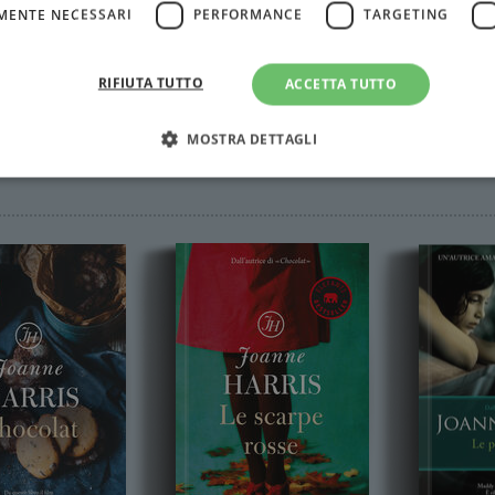
MENTE NECESSARI
PERFORMANCE
TARGETING
RIFIUTA TUTTO
ACCETTA TUTTO
MOSTRA DETTAGLI
Strettamente necessari
Performance
Targeting
Terze parti
ri consentono le funzionalità principali del sito web come l'accesso dell'utente e la gest
to correttamente senza i cookie strettamente necessari.
Fornitore
/
Scadenza
Descrizione
Dominio
Sessione
WordPress imposta questo cookie quando accedi alla
Automattic
cookie viene utilizzato per verificare se il browser
Inc.
consentire o rifiutare i cookie.
.illibraio.it
.illibraio.it
Sessione
Usato per gestire la sessione degli utenti loggati sul 
sh]
.illibraio.it
Sessione
Usato per gestire la sessione degli utenti loggati sul 
1 mese
Memorizza lo stato del consenso ai cookie dell'uten
CookieScript