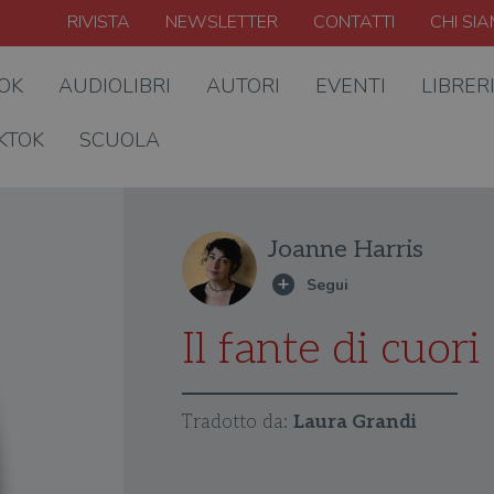
RIVISTA
NEWSLETTER
CONTATTI
CHI SI
OOK
AUDIOLIBRI
AUTORI
EVENTI
LIBRER
KTOK
SCUOLA
Joanne Harris
Il fante di cuor
Tradotto da:
Laura Grandi