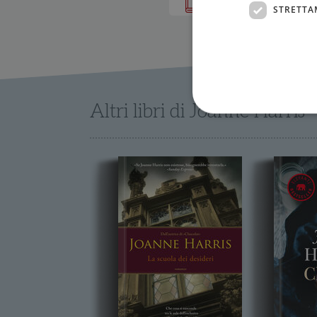
IN LIBRERIA
STRETTA
Altri libri di Joanne Harris
I cookie strettamente necessa
web non può essere utilizza
Nome
wordpress_test_cookie
wordpress_sec_[hash]
wordpress_logged_in_[ha
CookieScriptConsent