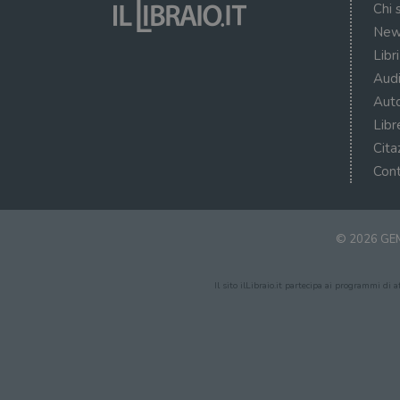
Chi 
New
Libr
Audi
Auto
Libr
Cita
Cont
© 2026 GEM
Il sito ilLibraio.it partecipa ai programmi di 