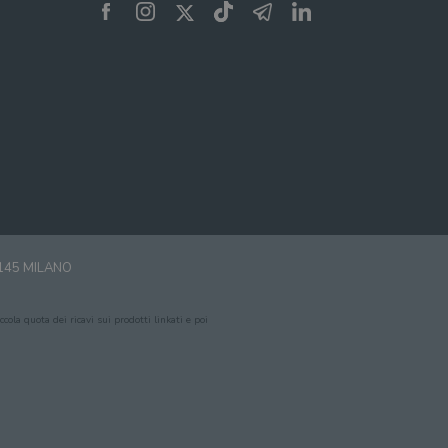
0145 MILANO
cola quota dei ricavi sui prodotti linkati e poi