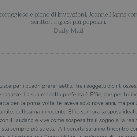
raggioso e pieno di invenzioni, Joanne Harris conf
scrittori inglesi più popolari.
Daily Mail
isce per i quadri preraffaelliti. Tra i soggetti dipinti os
agazze. La sua modella preferita è Effie, che per lui inca
atta per la prima volta, lei aveva solo nove anni, ma poi
fantile, bellissima, innocente, Effie sembra la sposa idea
con il laudano e vive come sospesa tra il sogno e la realt
e sta sempre più stretta. A liberarla saranno l’incontro con