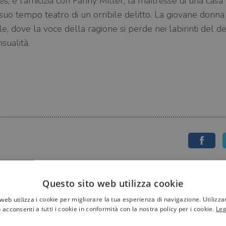
, e l’amicizia con Fanny Miller, la maîtresse di una cas
suo tempo teatro di un orribile delitto. La giovane donna
le, dove la voce della ragione si perde nei labirinti del d
sualità.
Questo sito web utilizza cookie
web utilizza i cookie per migliorare la tua esperienza di navigazione. Utilizza
 acconsenti a tutti i cookie in conformità con la nostra policy per i cookie.
Leg