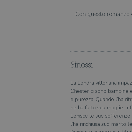
onferma di essere fra gli
Con questo romanzo co
Sinossi
La Londra vittoriana impazz
Chester ci sono bambine e r
e purezza. Quando l’ha ritr
ne ha fatto sua moglie. In
Lenisce le sue sofferenze 
l’ha rinchiusa suo marito l