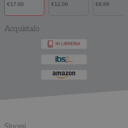
€17.00
€12.00
€6.99
Acquistalo
IN LIBRERIA
Sinossi