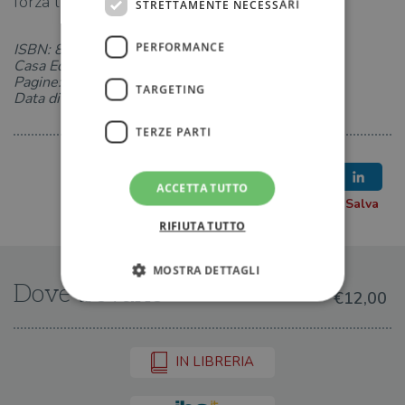
forza l'una dall'altra.
STRETTAMENTE NECESSARI
PERFORMANCE
ISBN: 885026321X
Casa Editrice: TEA
Pagine: 288
TARGETING
Data di uscita: 16-09-2022
TERZE PARTI
ACCETTA TUTTO
RIFIUTA TUTTO
MOSTRA DETTAGLI
Dove trovarlo
€12,00
Strettamente necessari
Performance
IN LIBRERIA
Targeting
Terze parti
I cookie strettamente necessari consentono le