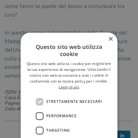
come fanno le piante del bosco a comunicare tra
loro?
In questo viaggio indimenticabile, dalle foreste del
×
Madagascar al deserto del Marocco, dalle pianure
Questo sito web utilizza
dell’Australia agli esotici paesaggi della Cina, Mia,
cookie
sulle grandi ali di Trello, incontrerà creature curiose,
Questo sito web utilizza i cookie per migliorare
esotiche e affascinanti, destinate a restare per
la tua esperienza di navigazione. Utilizzando il
sempre nel suo cuore.
nostro sito web acconsenti a tutti i cookie in
conformità con la nostra policy per i cookie.
Leggi di più
ISBN: 8867026755
Casa Editrice: Tre60
STRETTAMENTE NECESSARI
Pagine: 192
Data di uscita: 10-02-2022
PERFORMANCE
TARGETING