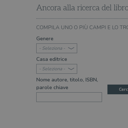
Ancora alla ricerca del libr
VISITOR_PRIVACY_METAD
08.08.2026
COMPILA UNO O PIÙ CAMPI E LO TR
te 2026: 370 novità consigliate
Libri da leggere nell'e
Genere
- Seleziona -
Casa editrice
- Seleziona -
Nome autore, titolo, ISBN,
parole chiave
Cerc