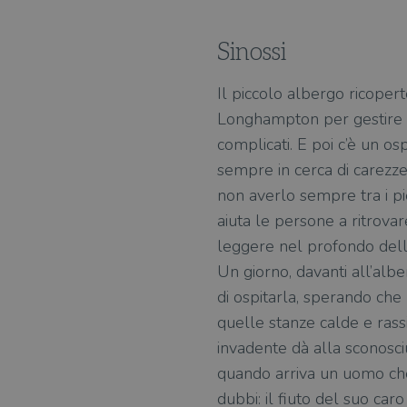
Sinossi
Il piccolo albergo ricoperto
Longhampton per gestire la 
complicati. E poi c’è un os
sempre in cerca di carezze
non averlo sempre tra i pi
aiuta le persone a ritrovar
leggere nel profondo della
Un giorno, davanti all’alb
di ospitarla, sperando che 
quelle stanze calde e rassic
invadente dà alla sconosci
quando arriva un uomo che 
dubbi: il fiuto del suo ca