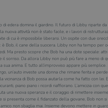
 di edera domina il giardino. Il futuro di Libby riparte da l
nuova attività non è stato facile, e i lavori di ristruttu
pite di cui è impossibile liberarsi. Un ospite con due ore
: è Bob, il cane della suocera. Libby non ha tempo per o
edi. Ma presto scopre che Bob ha una dote speciale: attr
e il sorriso. Da allora Libby non può più fare a meno di qu
 sua anima. E tutto all’improvviso appare più semplice.
ergo, un’auto investe una donna che rimane ferita e perd
la vicinanza di Bob possa aiutarla come ha fatto con lei. 
uranti, piano piano i ricordi riaffiorano. L’amicizia con qu
uta una nuova speranza e il coraggio di rimettere insieme 
si presenta come il fidanzato della giovane, Bob non si f
ro amico non sbaglia mai. Insieme devono mettere in guar