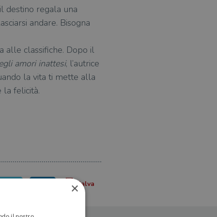
il destino regala una
lasciarsi andare. Bisogna
ma alle classifiche. Dopo il
egli amori inattesi
, l’autrice
ndo la vita ti mette alla
a felicità.
×
ndo il nostro