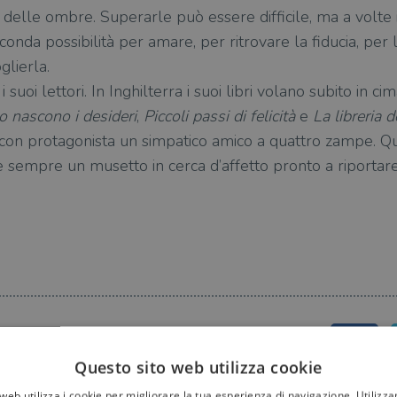
delle ombre. Superarle può essere difficile, ma a volte 
conda possibilità per amare, per ritrovare la fiducia, per 
glierla.
 suoi lettori. In Inghilterra i suoi libri volano subito in ci
 nascono i desideri
,
Piccoli passi di felicità
e
La libreria d
 con protagonista un simpatico amico a quattro zampe. Qua
 sempre un musetto in cerca d’affetto pronto a riportare l
Questo sito web utilizza cookie
web utilizza i cookie per migliorare la tua esperienza di navigazione. Utilizza