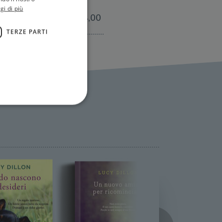
gi di più
€14,00
TERZE PARTI
ione dell'account. Il sito
 pagina di login. Il
 Web è impostato per
sito