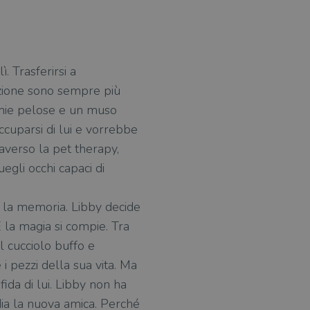
ì. Trasferirsi a
razione sono sempre più
cchie pelose e un muso
ccuparsi di lui e vorrebbe
averso la pet therapy,
egli occhi capaci di
e la memoria. Libby decide
E la magia si compie. Tra
el cucciolo buffo e
i pezzi della sua vita. Ma
ida di lui. Libby non ha
dia la nuova amica. Perché