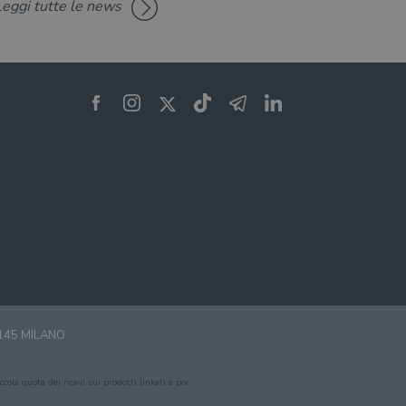
Leggi tutte le news
0145 MILANO
cola quota dei ricavi sui prodotti linkati e poi