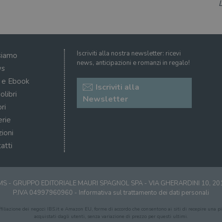
Iscriviti alla nostra newsletter: ricevi
siamo
news, anticipazioni e romanzi in regalo!
s
i e Ebook
Iscriviti alla
olibri
Newsletter
ri
erie
zioni
atti
S - GRUPPO EDITORIALE MAURI SPAGNOL SPA - VIA GHERARDINI 10, 2
P.IVA 04997960960 -
Informativa sul trattamento dei dati personali
affiliazione dei negozi IBS.it e Amazon EU, forme di accordo che consentono ai siti di recepire una pic
acquistati dagli utenti, senza variazione di prezzo per questi ultimi.