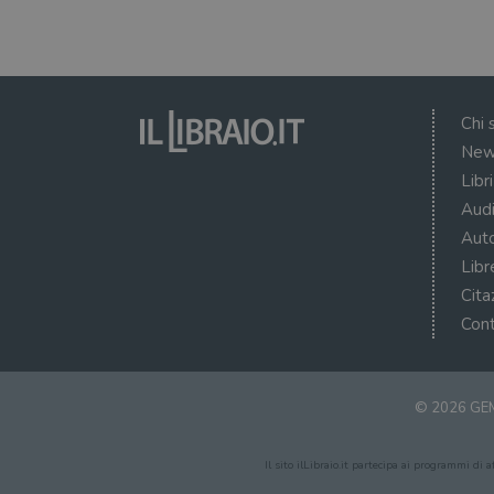
Chi 
New
Libr
Audi
Auto
Libr
Cita
Cont
© 2026 GEM
Il sito ilLibraio.it partecipa ai programmi di 