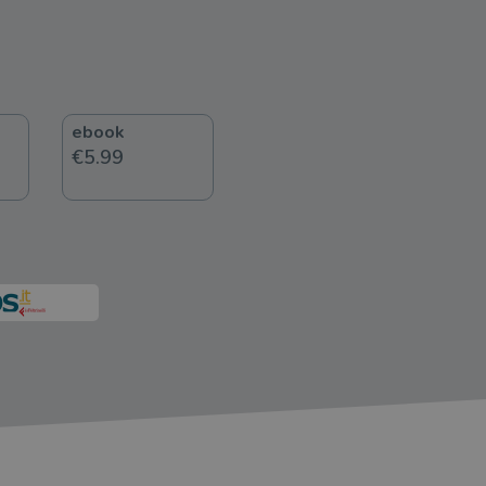
ebook
€5.99