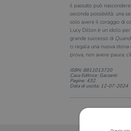
il passato può nascondere 
seconda possibilità: una se
solo avere il coraggio di co
Lucy Dillon è un idolo per i
grande successo di
Quando
ci regala una nuova storia
prova, non avere paura; c’è
ISBN: 8811013720
Casa Editrice: Garzanti
Pagine: 432
Data di uscita: 12-07-2024
Questo sito 