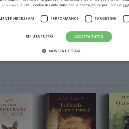
 acconsenti a tutti i cookie in conformità con la nostra policy per i cookie.
Leg
MENTE NECESSARI
PERFORMANCE
TARGETING
RIFIUTA TUTTO
ACCETTA TUTTO
MOSTRA DETTAGLI
Strettamente necessari
Performance
Targeting
Terze parti
ri consentono le funzionalità principali del sito web come l'accesso dell'utente e la gest
to correttamente senza i cookie strettamente necessari.
Fornitore
/
Scadenza
Descrizione
Dominio
Sessione
WordPress imposta questo cookie quando accedi alla
Automattic
cookie viene utilizzato per verificare se il browser
Inc.
consentire o rifiutare i cookie.
.illibraio.it
.illibraio.it
Sessione
Usato per gestire la sessione degli utenti loggati sul 