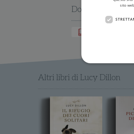
sito web
Dove trovarlo
STRETTA
IN LIBRERIA
Altri libri di Lucy Dillon
I cookie strettamente necessa
web non può essere utilizza
Nome
wordpress_test_cookie
wordpress_sec_[hash]