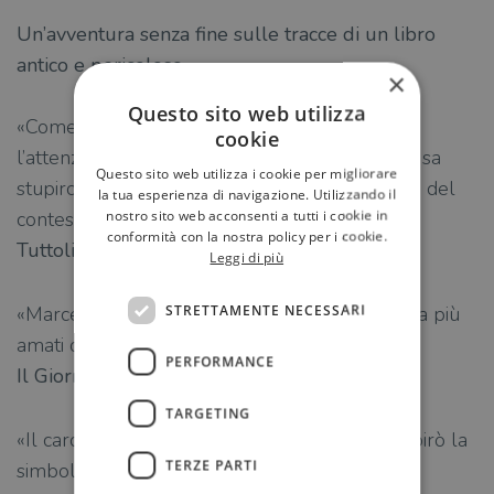
Un’avventura senza fine sulle tracce di un libro
antico e pericoloso
×
Questo sito web utilizza
«Come sempre Simoni coinvolge e cattura
cookie
l’attenzione. Solo lui, tra i giallisti storici italiani, sa
Questo sito web utilizza i cookie per migliorare
stupirci con innata maestria e assoluto rispetto del
la tua esperienza di navigazione. Utilizzando il
nostro sito web acconsenti a tutti i cookie in
contesto epocale.»
conformità con la nostra policy per i cookie.
Tuttolibri
Leggi di più
STRETTAMENTE NECESSARI
«Marcello Simoni è tra i romanzieri d’avventura più
amati d’Italia.»
PERFORMANCE
Il Giornale
TARGETING
«Il cardinale Bessarione, realmente esistito, ispirò la
TERZE PARTI
simbolica rinascita di Ravenna, la ex capitale