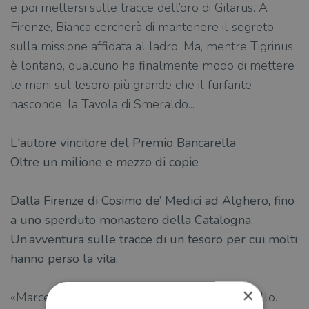
e poi mettersi sulle tracce dell’oro di Gilarus. A
Firenze, Bianca cercherà di mantenere il segreto
sulla missione affidata al ladro. Ma, mentre Tigrinus
è lontano, qualcuno ha finalmente modo di mettere
le mani sul tesoro più grande che il furfante
nasconde: la Tavola di Smeraldo...
L'autore vincitore del Premio Bancarella
Oltre un milione e mezzo di copie
Dalla Firenze di Cosimo de’ Medici ad Alghero, fino
a uno sperduto monastero della Catalogna.
Un’avventura sulle tracce di un tesoro per cui molti
hanno perso la vita.
×
«Marcello Simoni è uno spirito affine, un fratello.