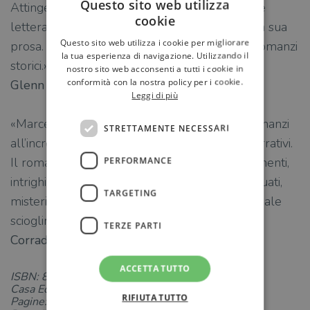
Questo sito web utilizza
Attingendo alla sua formazione archeologica e
cookie
letteraria riesce a infondere vita e poesia nella sua
Questo sito web utilizza i cookie per migliorare
prosa. È un autore imperdibile per chi ama i romanzi
la tua esperienza di navigazione. Utilizzando il
storici.»
nostro sito web acconsenti a tutti i cookie in
conformità con la nostra policy per i cookie.
Glenn Cooper
Leggi di più
«Marcello Simoni deve il successo dei suoi romanzi
STRETTAMENTE NECESSARI
all’incrocio sapiente di alcuni efficaci generi narrativi.
Il romanzo di cappa e spada: avventure, tradimenti,
PERFORMANCE
intrighi; i romanzi gotici inglesi: sotterranei, agguati,
TARGETING
misteri; il classico poliziesco con l’attesa del finale
scioglimento.»
TERZE PARTI
Corrado Augias, Il Venerdì
ACCETTA TUTTO
ISBN: 8822751752
Casa Editrice: Newton Compton
RIFIUTA TUTTO
Pagine: 320