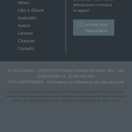
sit
News
visitatori,
anticipazioni e romanzi
det
sessioni e
il 
Libri e Ebook
in regalo!
campagne per i
sit
report di analisi
Audiolibri
uti
dei siti. Per
nuo
Iscriviti alla
impostazione
Autori
vec
predefinita,
del
Newsletter
Librerie
scade dopo 2
di 
anni, sebbene
Citazioni
sia
VISITOR_PRIVACY_METADATA
5 mesi 4
Que
YouTube
personalizzabile
settimane
imp
.youtube.com
Contatti
dai proprietari
You
di siti Web.
mem
sta
con
coo
© 2026 GEMS - GRUPPO EDITORIALE MAURI SPAGNOL SPA - VIA
del
do
GHERARDINI 10, 20145 MILANO
cor
P.IVA 04997960960 -
Informativa sul trattamento dei dati personali
Il sito ilLibraio.it partecipa ai programmi di affiliazione dei negozi IBS.it e Amazon EU,
forme di accordo che consentono ai siti di recepire una piccola quota dei ricavi sui prodotti
linkati e poi acquistati dagli utenti, senza variazione di prezzo per questi ultimi.