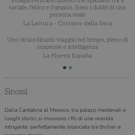
agini entrano quesiti che spaziano tra il
che lei 
ale, l'etico e l'umano. Sono i dubbi di una
incastra
persona reale
La Lettura - Corriere della Sera
straordinario viaggio nel tempo, pieno di
suspense e intelligenza
La Nueva España
Sinossi
Dalla Cantabria al Messico, tra palazzi medievali e
luoghi storici, si muovono i fili di una vicenda
intrigante, perfettamente bilanciata tra thriller e