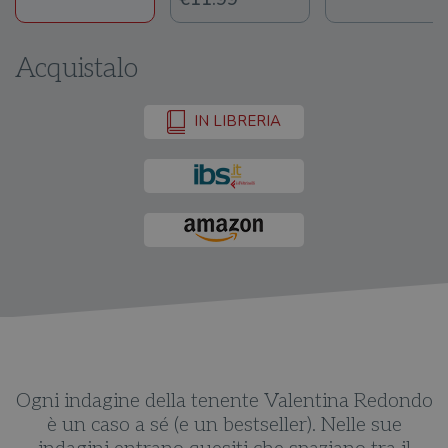
Acquistalo
IN LIBRERIA
indagine della tenente Valentina Redondo
Ecco M
un caso a sé (e un bestseller). Nelle sue
facilità 