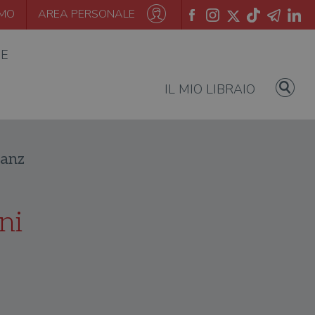
AMO
AREA PERSONALE
IE
IL MIO LIBRAIO
ranz
ni