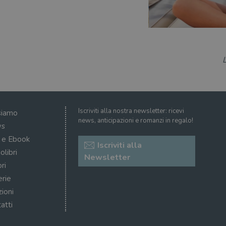
Iscriviti alla nostra newsletter: ricevi
siamo
news, anticipazioni e romanzi in regalo!
s
i e Ebook
Iscriviti alla
olibri
Newsletter
ri
erie
zioni
atti