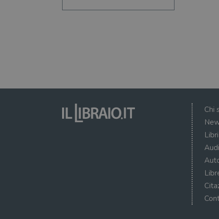
Chi 
New
Libr
Audi
Auto
Libr
Cita
Cont