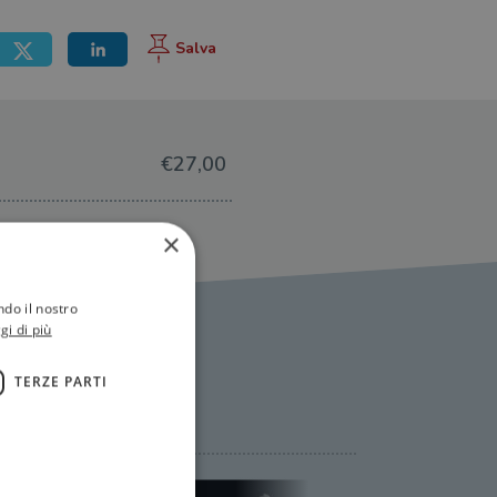
€27,00
×
ndo il nostro
gi di più
TERZE PARTI