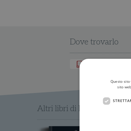
Dove trovarlo
IN LIBRERIA
Questo sito 
sito web
STRETTA
Altri libri di Marie-Louise 