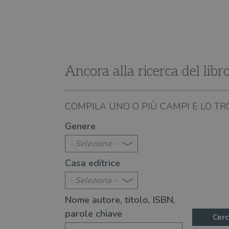
Fornitore
Forni
/
Nome
Nome
Dominio
/
Nome
Domi
UserProfile
.illibraio.it
_ga_RXJCD2NFMF
__Secure-ROLLOUT_TOKE
.illibr
_fbp
Meta
Platform In
Ancora alla ricerca del libr
_ga
ttwid
.illibraio.it
Goog
LLC
.illibr
YSC
07.08.2026
COMPILA UNO O PIÙ CAMPI E LO TR
te 2026: 360 novità consigliate
Libri da leggere nell'e
VISITOR_INFO1_LIVE
Genere
- Seleziona -
VISITOR_PRIVACY_METAD
Casa editrice
- Seleziona -
Nome autore, titolo, ISBN,
parole chiave
Cerc