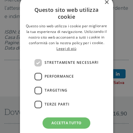
×
l’attesissimo seguito della storia d’amore più ardente
Questo sito web utilizza
e indimenticabile del momento.
cookie
Questo sito web utilizza i cookie per migliorare
ISBN: 8831009923
la tua esperienza di navigazione. Utilizzando il
Casa Editrice: Salani
nostro sito web acconsenti a tutti i cookie in
Pagine: 496
conformità con la nostra policy per i cookie.
Data di uscita: 10-10-2023
Leggi di più
STRETTAMENTE NECESSARI
PERFORMANCE
TARGETING
TERZE PARTI
Dove trovarlo
€16,90
ACCETTA TUTTO