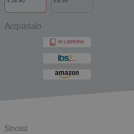
€16.90
€8.99
Acquistalo
IN LIBRERIA
Sinossi