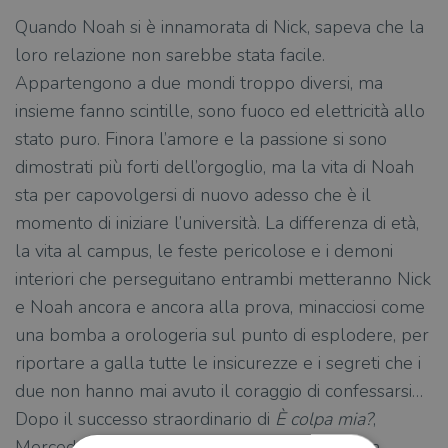
Quando Noah si è innamorata di Nick, sapeva che la
loro relazione non sarebbe stata facile.
Appartengono a due mondi troppo diversi, ma
insieme fanno scintille, sono fuoco ed elettricità allo
stato puro. Finora l’amore e la passione si sono
dimostrati più forti dell’orgoglio, ma la vita di Noah
sta per capovolgersi di nuovo adesso che è il
momento di iniziare l’università. La differenza di età,
la vita al campus, le feste pericolose e i demoni
interiori che perseguitano entrambi metteranno Nick
e Noah ancora e ancora alla prova, minacciosi come
una bomba a orologeria sul punto di esplodere, per
riportare a galla tutte le insicurezze e i segreti che i
due non hanno mai avuto il coraggio di confessarsi…
Dopo il successo straordinario di
È colpa mia?
,
Mercedes Ron torna con il romanzo che svela