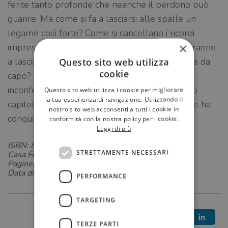
ferite tanto profonde che neanche il perdono può
guarire. Ma come si fa a lasciarsi alle spalle un
legame così forte? Come si cancellano i ricordi
×
impressi a fuoco nel cuore? Nick e Noah riusciranno
a lasciarsi il passato alle spalle e a ricominciare da
Questo sito web utilizza
cookie
capo? Intrecciando amore, passione e segreti
inconfessabili Mercedes Ron firma l’attesissimo
Questo sito web utilizza i cookie per migliorare
la tua esperienza di navigazione. Utilizzando il
capitolo finale della storia d’amore proibita che ha
nostro sito web acconsenti a tutti i cookie in
conquistato milioni di lettori in tutto il mondo.
conformità con la nostra policy per i cookie.
Leggi di più
ISBN: 8831009915
STRETTAMENTE NECESSARI
Casa Editrice: Salani
Pagine: 528
Data di uscita: 11-06-2024
PERFORMANCE
TARGETING
TERZE PARTI