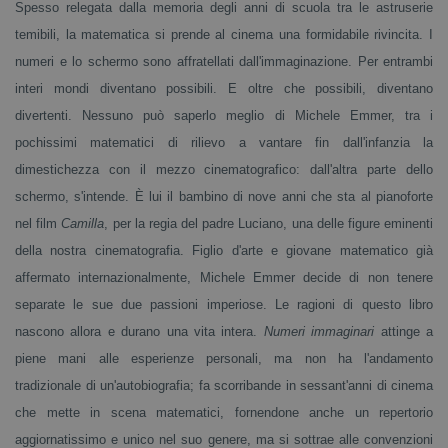
Spesso relegata dalla memoria degli anni di scuola tra le astruserie
temibili, la matematica si prende al cinema una formidabile rivincita. I
numeri e lo schermo sono affratellati dall'immaginazione. Per entrambi
interi mondi diventano possibili. E oltre che possibili, diventano
divertenti. Nessuno può saperlo meglio di Michele Emmer, tra i
pochissimi matematici di rilievo a vantare fin dall'infanzia la
dimestichezza con il mezzo cinematografico: dall'altra parte dello
schermo, s'intende. È lui il bambino di nove anni che sta al pianoforte
nel film
Camilla
, per la regia del padre Luciano, una delle figure eminenti
della nostra cinematografia. Figlio d'arte e giovane matematico già
affermato internazionalmente, Michele Emmer decide di non tenere
separate le sue due passioni imperiose. Le ragioni di questo libro
nascono allora e durano una vita intera.
Numeri immaginari
attinge a
piene mani alle esperienze personali, ma non ha l'andamento
tradizionale di un'autobiografia; fa scorribande in sessant'anni di cinema
che mette in scena matematici, fornendone anche un repertorio
aggiornatissimo e unico nel suo genere, ma si sottrae alle convenzioni